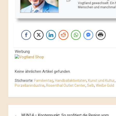
Vogtland gewechselt. Ein
Menschen und manchmal ei
Werbung
Keine ähnlichen Artikel gefunden.
Stichworte:
Familientag
,
Handballaktivitäten
,
Kunst und Kultur
Porzellanindustrie
,
Rosenthal Outlet Center
,
Selb
,
Weiße Gold
Beitrags-
WUN14 – Knotenpunkt: So profitiert die Region vom