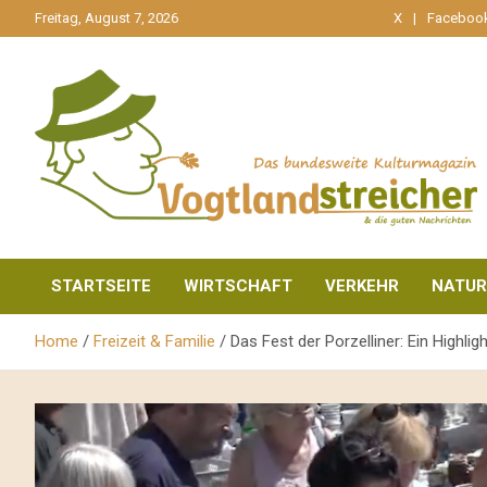
gehe
Freitag, August 7, 2026
X
Faceboo
zum
Inhalt
aktuell & mittendrin
Vogtlandstreicher
STARTSEITE
WIRTSCHAFT
VERKEHR
NATUR
Home
Freizeit & Familie
Das Fest der Porzelliner: Ein Highligh