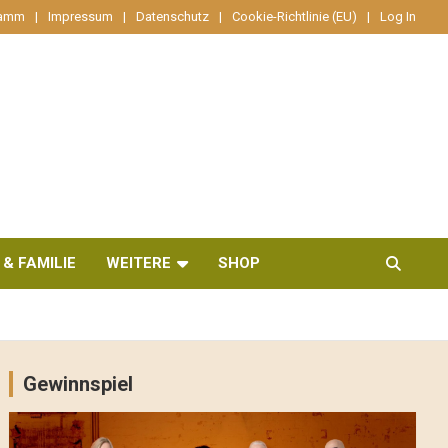
ramm
Impressum
Datenschutz
Cookie-Richtlinie (EU)
Log In
 & FAMILIE
WEITERE
SHOP
Gewinnspiel