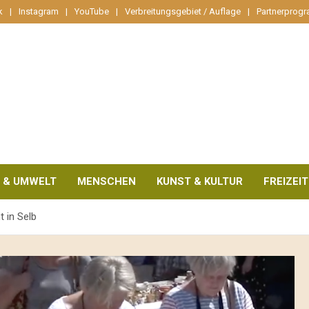
k
Instagram
YouTube
Verbreitungsgebiet / Auflage
Partnerprog
 & UMWELT
MENSCHEN
KUNST & KULTUR
FREIZEIT
t in Selb