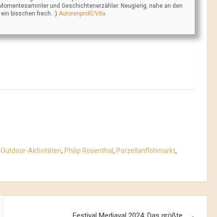
 Momentesammler und Geschichtenerzähler. Neugierig, nahe an den
n bisschen frech. :)
Autorenprofil/Vita
,
Outdoor-Aktivitäten
,
Philip Rosenthal
,
Porzellanflohmarkt
,
Festival Mediaval 2024: Das größte