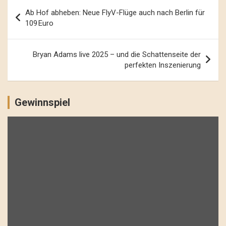
Beitrags-
Ab Hof abheben: Neue FlyV-Flüge auch nach Berlin für
Navigation
109 Euro
Bryan Adams live 2025 – und die Schattenseite der
perfekten Inszenierung
Gewinnspiel