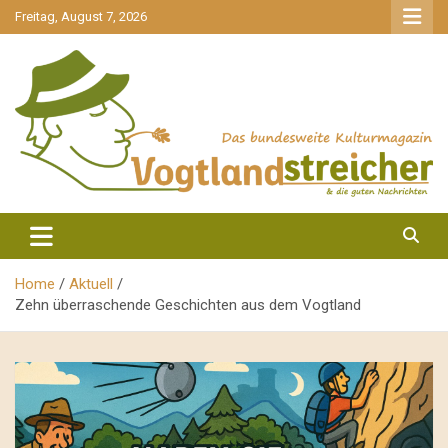
gehe
Freitag, August 7, 2026
zum
Inhalt
aktuell & mittendrin
Vogtlandstreicher
Home
Aktuell
Zehn überraschende Geschichten aus dem Vogtland