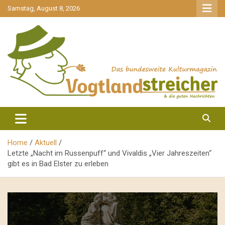
gehe
Samstag, August 8, 2026
zum
Inhalt
aktuell & mittendrin
Vogtlandstreicher
Home
Aktuell
Letzte „Nacht im Russenpuff“ und Vivaldis „Vier Jahreszeiten“
gibt es in Bad Elster zu erleben