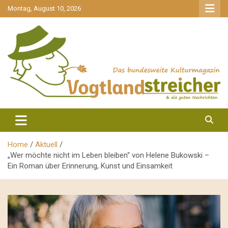
gehe
Montag, August 10, 2026
zum
Inhalt
aktuell & mittendrin
Vogtlandstreicher
Home
Aktuell
„Wer möchte nicht im Leben bleiben“ von Helene Bukowski –
Ein Roman über Erinnerung, Kunst und Einsamkeit