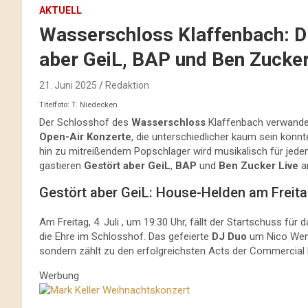
AKTUELL
Wasserschloss Klaffenbach: Dr
aber GeiL, BAP und Ben Zucke
21. Juni 2025
Redaktion
Titelfoto: T. Niedecken
Der Schlosshof des
Wasserschloss
Klaffenbach verwandelt
Open-Air Konzerte
, die unterschiedlicher kaum sein könn
hin zu mitreißendem Popschlager wird musikalisch für je
gastieren
Gestört aber GeiL
,
BAP
und
Ben Zucker Live
a
Gestört aber GeiL: House-Helden am Freit
Am Freitag, 4. Juli , um 19:30 Uhr, fällt der Startschuss f
die Ehre im Schlosshof. Das gefeierte
DJ Duo
um Nico Wend
sondern zählt zu den erfolgreichsten Acts der Commercial
Werbung