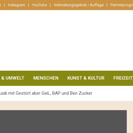
k
Instagram
YouTube
Verbreitungsgebiet / Auflage
Partnerprog
 & UMWELT
MENSCHEN
KUNST & KULTUR
FREIZEIT
usik mit Gestört aber GeiL, BAP und Ben Zucker