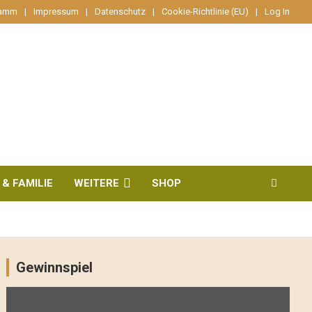
ramm
Impressum
Datenschutz
Cookie-Richtlinie (EU)
Log In
 & FAMILIE
WEITERE
SHOP
Gewinnspiel