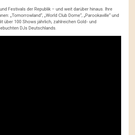
nd Festivals der Republik – und weit darüber hinaus. Ihre
hnen: „Tomorrowland“, „World Club Dome“, „Parookaville“ und
it über 100 Shows jährlich, zahlreichen Gold- und
gebuchten DJs Deutschlands.