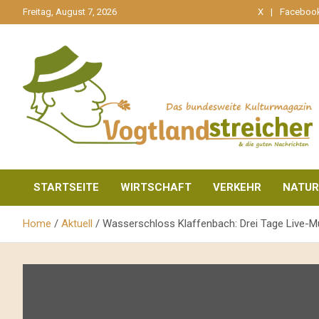
gehe
Freitag, August 7, 2026
X
Faceboo
zum
Inhalt
aktuell & mittendrin
Vogtlandstreicher
STARTSEITE
WIRTSCHAFT
VERKEHR
NATUR
Home
Aktuell
Wasserschloss Klaffenbach: Drei Tage Live-M