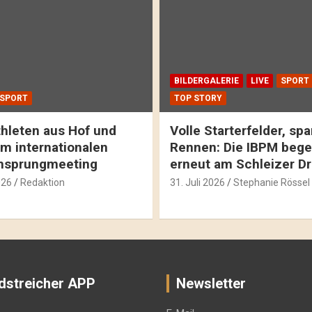
BILDERGALERIE
LIVE
SPORT
SPORT
TOP STORY
hleten aus Hof und
Volle Starterfelder, s
m internationalen
Rennen: Die IBPM bege
hsprungmeeting
erneut am Schleizer D
026
Redaktion
31. Juli 2026
Stephanie Rössel
dstreicher APP
Newsletter