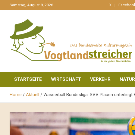
gehe
Samstag, August 8, 2026
X
Faceboo
zum
Inhalt
aktuell & mittendrin
Vogtlandstreicher
STARTSEITE
WIRTSCHAFT
VERKEHR
NATUR
Home
Aktuell
Wasserball Bundesliga: SVV Plauen unterliegt Kr