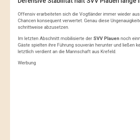
Defensive Stabilität hält SVV Plauen lange 
Offensiv erarbeiteten sich die Vogtländer immer wieder auss
Chancen konsequent verwertet. Genau diese Ungenauigkeit
schrittweise abzusetzen.
Im letzten Abschnitt mobilisierte der
SVV Plauen
noch einm
Gäste spielten ihre Führung souverän herunter und ließen 
letztlich verdient an die Mannschaft aus Krefeld.
Werbung