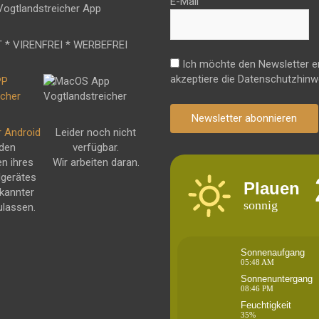
E-Mail
 * VIRENFREI * WERBEFREI
Ich möchte den Newsletter e
akzeptiere die Datenschutzhinw
Newsletter abonnieren
r Android
Leider noch nicht
 den
verfügbar.
en ihres
Wir arbeiten daran.
dgerätes
Plauen
kannter
sonnig
ulassen.
Sonnenaufgang
05:48 AM
Sonnenuntergang
08:46 PM
Feuchtigkeit
35%