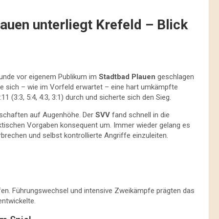
uen unterliegt Krefeld – Blick
runde vor eigenem Publikum im
Stadtbad Plauen
geschlagen
te sich – wie im Vorfeld erwartet – eine hart umkämpfte
 (3:3, 5:4, 4:3, 3:1) durch und sicherte sich den Sieg.
nschaften auf Augenhöhe. Der
SVV
fand schnell in die
 taktischen Vorgaben konsequent um. Immer wieder gelang es
rechen und selbst kontrollierte Angriffe einzuleiten.
 offen. Führungswechsel und intensive Zweikämpfe prägten das
ntwickelte.