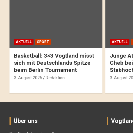
AKTUELL
SPORT
AKTUELL
Basketball: 3×3 Vogtland misst
Junge At
sich mit Deutschlands Spitze
Cheb bei
beim Berlin Tournament
Stabhoc
3. August 2026
Redaktion
3. August 2
Über uns
Vogtlan