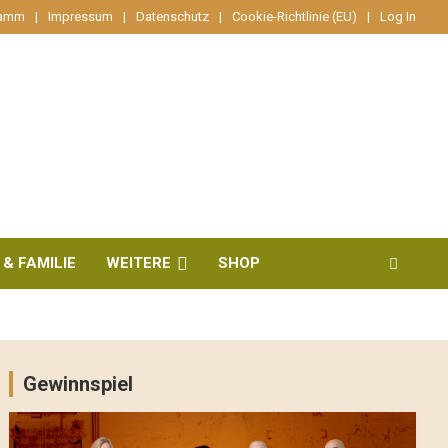
ramm
Impressum
Datenschutz
Cookie-Richtlinie (EU)
Log In
 & FAMILIE
WEITERE
SHOP
Gewinnspiel