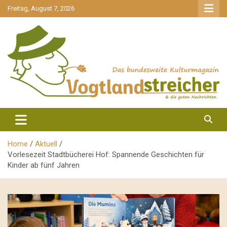
gehe
Freitag, August 7, 2026
zum
Inhalt
aktuell & mittendrin
Vogtlandstreicher
Home
Aktuell
Vorlesezeit Stadtbücherei Hof: Spannende Geschichten für
Kinder ab fünf Jahren