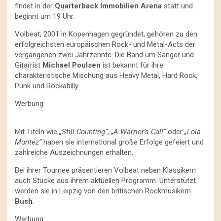
findet in der
Quarterback Immobilien Arena
statt und
beginnt um 19 Uhr.
Volbeat, 2001 in Kopenhagen gegründet, gehören zu den
erfolgreichsten europäischen Rock- und Metal-Acts der
vergangenen zwei Jahrzehnte. Die Band um Sänger und
Gitarrist
Michael Poulsen
ist bekannt für ihre
charakteristische Mischung aus Heavy Metal, Hard Rock,
Punk und Rockabilly.
Werbung
Mit Titeln wie
„Still Counting“
,
„A Warrior’s Call“
oder
„Lola
Montez“
haben sie international große Erfolge gefeiert und
zahlreiche Auszeichnungen erhalten.
Bei ihrer Tournee präsentieren Volbeat neben Klassikern
auch Stücke aus ihrem aktuellen Programm. Unterstützt
werden sie in Leipzig von den britischen Rockmusikern
Bush
.
Werbung