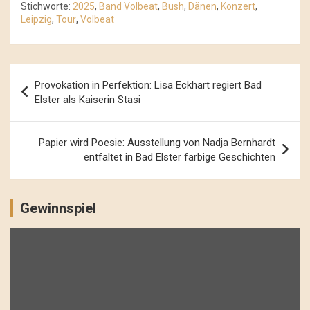
Stichworte:
2025
,
Band Volbeat
,
Bush
,
Dänen
,
Konzert
,
Leipzig
,
Tour
,
Volbeat
Beitrags-
Provokation in Perfektion: Lisa Eckhart regiert Bad
Navigation
Elster als Kaiserin Stasi
Papier wird Poesie: Ausstellung von Nadja Bernhardt
entfaltet in Bad Elster farbige Geschichten
Gewinnspiel