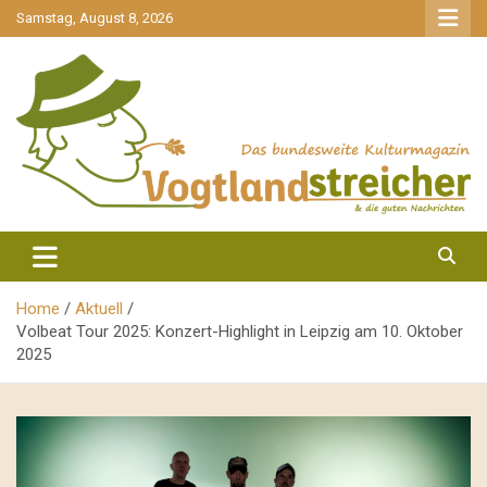
gehe
Samstag, August 8, 2026
zum
Inhalt
aktuell & mittendrin
Vogtlandstreicher
Home
Aktuell
Volbeat Tour 2025: Konzert-Highlight in Leipzig am 10. Oktober
2025