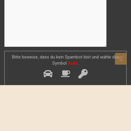
Bitte beweise, dass du kein Spambot bist und wähle das
Symbol
Auto
.
Copyright © 2026
Vogtlandstreicher