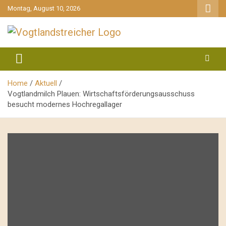
gehe
Montag, August 10, 2026
zum
Inhalt
aktuell & mittendrin
Vogtlandstreicher
Home
Aktuell
Vogtlandmilch Plauen: Wirtschaftsförderungsausschuss
besucht modernes Hochregallager