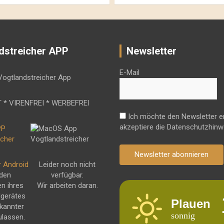
dstreicher APP
Newsletter
E-Mail
 * VIRENFREI * WERBEFREI
Ich möchte den Newsletter e
akzeptiere die Datenschutzhinw
Newsletter abonnieren
r Android
Leider noch nicht
 den
verfügbar.
en ihres
Wir arbeiten daran.
dgerätes
Plauen
kannter
sonnig
ulassen.