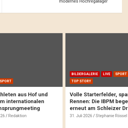
modernes Hochregallager
BILDERGALERIE
LIVE
SPORT
SPORT
TOP STORY
hleten aus Hof und
Volle Starterfelder, s
m internationalen
Rennen: Die IBPM bege
hsprungmeeting
erneut am Schleizer D
026
Redaktion
31. Juli 2026
Stephanie Rössel