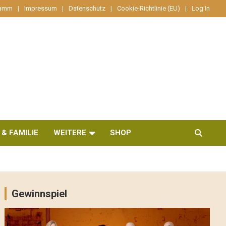
ramm
Impressum
Datenschutz
Cookie-Richtlinie (EU)
Log In
 & FAMILIE
WEITERE
SHOP
Gewinnspiel