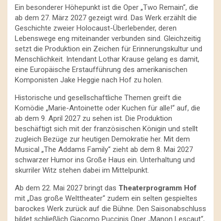
Ein besonderer Höhepunkt ist die Oper „Two Remain“, die
ab dem 27. März 2027 gezeigt wird. Das Werk erzählt die
Geschichte zweier Holocaust-Überlebender, deren
Lebenswege eng miteinander verbunden sind. Gleichzeitig
setzt die Produktion ein Zeichen für Erinnerungskultur und
Menschlichkeit. Intendant Lothar Krause gelang es damit,
eine Europäische Erstaufführung des amerikanischen
Komponisten Jake Heggie nach Hof zu holen.
Historische und gesellschaftliche Themen greift die
Komödie „Marie-Antoinette oder Kuchen für alle!“ auf, die
ab dem 9. April 2027 zu sehen ist. Die Produktion
beschäftigt sich mit der französischen Königin und stellt
zugleich Bezüge zur heutigen Demokratie her. Mit dem
Musical „The Addams Family“ zieht ab dem 8. Mai 2027
schwarzer Humor ins Große Haus ein. Unterhaltung und
skurriler Witz stehen dabei im Mittelpunkt.
Ab dem 22. Mai 2027 bringt das
Theaterprogramm Hof
mit „Das große Welttheater“ zudem ein selten gespieltes
barockes Werk zurück auf die Bühne. Den Saisonabschluss
bildet schließlich Giacomo Puccinis Oper „Manon Lescaut“,