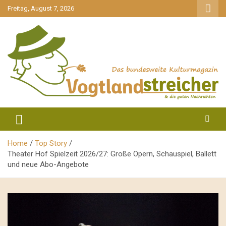
gehe
Freitag, August 7, 2026
zum
Inhalt
aktuell & mittendrin
Vogtlandstreicher
Home
Top Story
Theater Hof Spielzeit 2026/27: Große Opern, Schauspiel, Ballett
und neue Abo-Angebote