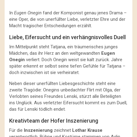
In
Eugen Onegin
fand der Komponist genau jenes Drama –
eine Oper, die von unerfüllter Liebe, verletzter Ehre und der
Macht tragischer Entscheidungen erzählt.
Liebe, Eifersucht und ein verhängnisvolles Duell
Im Mittelpunkt steht Tatjana, ein träumerisches junges
Mädchen, das ihr Herz an den weltgewandten
Eugen
Onegin
verliert. Doch Onegin weist sie kalt zurück. Jahre
später erkennt er selbst seine tiefen Gefühle für Tatjana –
doch inzwischen ist sie verheiratet.
Neben dieser unerfüllten Liebesgeschichte steht eine
zweite Tragödie: Onegins unbedachter Flirt mit Olga, der
Verlobten seines Freundes Lenski, stürzt alle Beteiligten
ins Unglück. Aus verletzter Eifersucht kommt es zum Duell,
das für Lenski tödlich endet.
Kreativteam der Hofer Inszenierung
Für die
Inszenierung
zeichnet
Lothar Krause
verantwortlich. Bühne und Kostüme stammen von Aylin