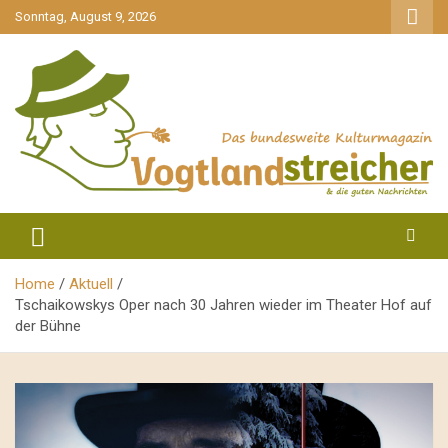
gehe
Sonntag, August 9, 2026
zum
Inhalt
aktuell & mittendrin
Vogtlandstreicher
Home
Aktuell
Tschaikowskys Oper nach 30 Jahren wieder im Theater Hof auf
der Bühne