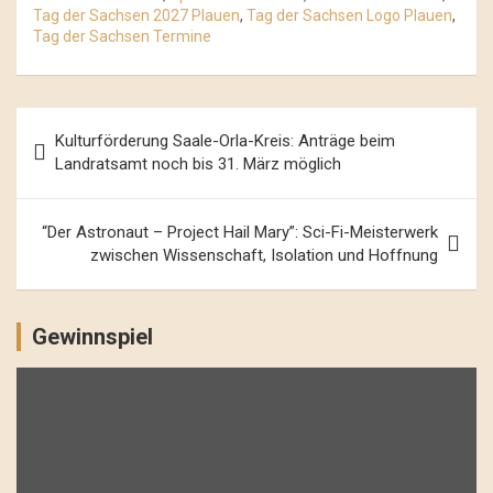
Tag der Sachsen 2027 Plauen
,
Tag der Sachsen Logo Plauen
,
Tag der Sachsen Termine
Beitrags-
Kulturförderung Saale-Orla-Kreis: Anträge beim
Navigation
Landratsamt noch bis 31. März möglich
“Der Astronaut – Project Hail Mary”: Sci-Fi-Meisterwerk
zwischen Wissenschaft, Isolation und Hoffnung
Gewinnspiel