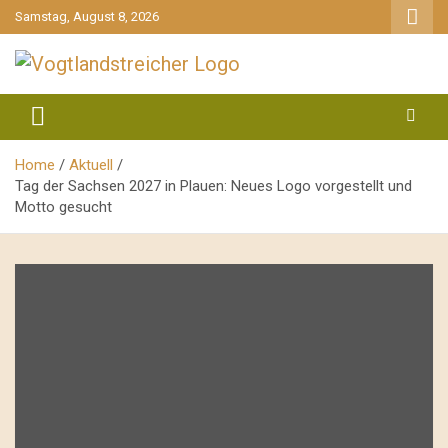
gehe
Samstag, August 8, 2026
zum
Inhalt
aktuell & mittendrin
Vogtlandstreicher
Home
Aktuell
Tag der Sachsen 2027 in Plauen: Neues Logo vorgestellt und
Motto gesucht