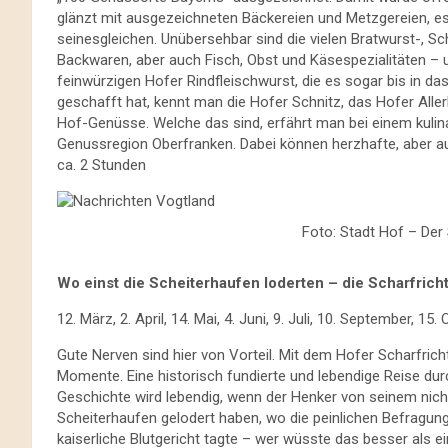
glänzt mit ausgezeichneten Bäckereien und Metzgereien, es
seinesgleichen. Unübersehbar sind die vielen Bratwurst-, S
Backwaren, aber auch Fisch, Obst und Käsespezialitäten – u
feinwürzigen Hofer Rindfleischwurst, die es sogar bis in da
geschafft hat, kennt man die Hofer Schnitz, das Hofer Aller
Hof-Genüsse. Welche das sind, erfährt man bei einem kuli
Genussregion Oberfranken. Dabei können herzhafte, aber auc
ca. 2 Stunden
Foto: Stadt Hof – Der 
Wo einst die Scheiterhaufen loderten – die Scharfrich
12. März, 2. April, 14. Mai, 4. Juni, 9. Juli, 10. September,
Gute Nerven sind hier von Vorteil. Mit dem Hofer Scharfric
Momente. Eine historisch fundierte und lebendige Reise durc
Geschichte wird lebendig, wenn der Henker von seinem nicht
Scheiterhaufen gelodert haben, wo die peinlichen Befragun
kaiserliche Blutgericht tagte – wer wüsste das besser als e