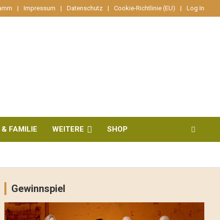
ramm
Impressum
Datenschutz
Cookie-Richtlinie (EU)
Log In
 & FAMILIE
WEITERE
SHOP
Gewinnspiel