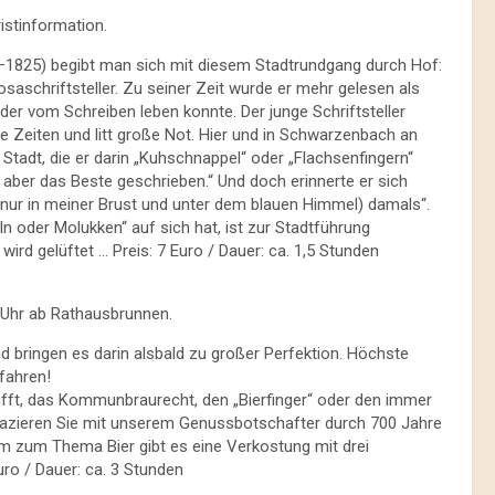
ristinformation.
–1825) begibt man sich mit diesem Stadtrundgang durch Hof:
saschriftsteller. Zu seiner Zeit wurde er mehr gelesen als
, der vom Schreiben leben konnte. Der junge Schriftsteller
rte Zeiten und litt große Not. Hier und in Schwarzenbach an
Stadt, die er darin „Kuhschnappel“ oder „Flachsenfingern“
, aber das Beste geschrieben.“ Und doch erinnerte er sich
l nur in meiner Brust und unter dem blauen Himmel) damals“.
n oder Molukken“ auf sich hat, ist zur Stadtführung
rd gelüftet … Preis: 7 Euro / Dauer: ca. 1,5 Stunden
0 Uhr ab Rathausbrunnen.
d bringen es darin alsbald zu großer Perfektion. Höchste
fahren!
ifft, das Kommunbraurecht, den „Bierfinger“ oder den immer
pazieren Sie mit unserem Genussbotschafter durch 700 Jahre
 zum Thema Bier gibt es eine Verkostung mit drei
uro / Dauer: ca. 3 Stunden