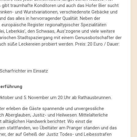
 gibt traumhafte Konditoren und auch das Hofer Bier sucht
chinken- und Wurstvariationen, verschiedenste Gebäcke und
nd das alles in hervorragender Qualität. Neben der
s europäische Register regionaltypischer Spezialitäten
lei, Leberkäs’, den Schwaas, Aus’zogene und viele weitere
narischen Stadtspaziergang mit einem Genussbotschafter der
h süße Leckereien probiert werden. Preis: 20 Euro / Dauer:
Scharfrichter im Einsatz
terführung
 15. Oktober und 5. November um 20 Uhr ab Rathausbrunnen.
hter erleben die Gäste spannende und unvergessliche
h Aberglauben, Justiz- und Heilwesen. Mittelalterliche
 alltäglichen Handwerk berichtet: Wo einst die
gen stattfanden, wo Übeltäter am Pranger standen und das
iner, der auf Geheiß der Justiz Todes- und Leibesstrafen