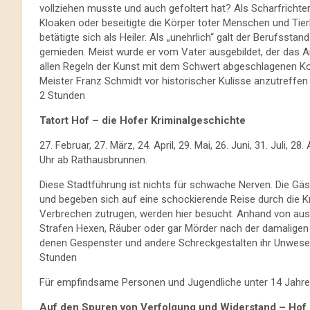
vollziehen musste und auch gefoltert hat? Als Scharfrichter
Kloaken oder beseitigte die Körper toter Menschen und Tier
betätigte sich als Heiler. Als „unehrlich“ galt der Berufsst
gemieden. Meist wurde er vom Vater ausgebildet, der das 
allen Regeln der Kunst mit dem Schwert abgeschlagenen Kopf 
Meister Franz Schmidt vor historischer Kulisse anzutreffen 
2 Stunden
Tatort Hof – die Hofer Kriminalgeschichte
27. Februar, 27. März, 24. April, 29. Mai, 26. Juni, 31. Juli,
Uhr ab Rathausbrunnen.
Diese Stadtführung ist nichts für schwache Nerven. Die Gäs
und begeben sich auf eine schockierende Reise durch die Kr
Verbrechen zutrugen, werden hier besucht. Anhand von ausg
Strafen Hexen, Räuber oder gar Mörder nach der damaligen
denen Gespenster und andere Schreckgestalten ihr Unwesen t
Stunden
Für empfindsame Personen und Jugendliche unter 14 Jahren 
Auf den Spuren von Verfolgung und Widerstand – Hof