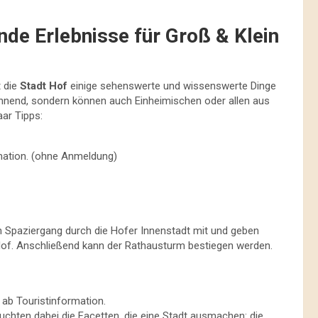
nde Erlebnisse für Groß & Klein
t die
Stadt Hof
einige sehenswerte und wissenswerte Dinge
annend, sondern können auch Einheimischen oder allen aus
ar Tipps:
rmation. (ohne Anmeldung)
n Spaziergang durch die Hofer Innenstadt mit und geben
 Hof. Anschließend kann der Rathausturm bestiegen werden.
ab Touristinformation.
uchten dabei die Facetten, die eine Stadt ausmachen: die