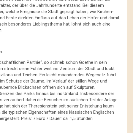
kter, der über die Jahrhunderte entstand. Bei diesem
, welche Ereignisse die Stadt geprägt haben, wie Kirchen-
nd Feste direkten Einfluss auf das Leben der Hofer und damit
sein besonderes Lieblingsthema hat, lohnt sich auch eine
n
n.
dschaftlichen Parthie“, so schrieb schon Goethe in sein
in streckt seine Fühler weit ins Zentrum der Stadt und lockt
villons und Teichen. Ein leicht mäanderndes Wegenetz führt
m Schutze der Bäume. Im Verlauf der stillen Wege und
ubernde Blickachsen öffnen sich auf Skulpturen,
Grenzen des Parks hinaus bis ins Umland. Insbesondere der
 verzaubert dabei die Besucher im südlichen Teil der Anlage.
ge hat sich der Theresienstein seit seiner Entstehung kaum
die typischen Eigenschaften eines klassischen Englischen
rgestellt. Preis: 7 Euro / Dauer: ca. 1,5 Stunden
f