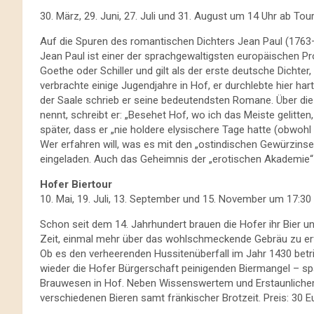
30. März, 29. Juni, 27. Juli und 31. August um 14 Uhr ab Tou
Auf die Spuren des romantischen Dichters Jean Paul (1763
Jean Paul ist einer der sprachgewaltigsten europäischen Pro
Goethe oder Schiller und gilt als der erste deutsche Dichter
verbrachte einige Jugendjahre in Hof, er durchlebte hier ha
der Saale schrieb er seine bedeutendsten Romane. Über die 
nennt, schreibt er: „Besehet Hof, wo ich das Meiste gelitten
später, dass er „nie holdere elysischere Tage hatte (obwoh
Wer erfahren will, was es mit den „ostindischen Gewürzinsel
eingeladen. Auch das Geheimnis der „erotischen Akademie“ wi
Hofer Biertour
10. Mai, 19. Juli, 13. September und 15. November um 17:3
Schon seit dem 14. Jahrhundert brauen die Hofer ihr Bier un
Zeit, einmal mehr über das wohlschmeckende Gebräu zu er
Ob es den verheerenden Hussitenüberfall im Jahr 1430 betr
wieder die Hofer Bürgerschaft peinigenden Biermangel – s
Brauwesen in Hof. Neben Wissenswertem und Erstaunlichem
verschiedenen Bieren samt fränkischer Brotzeit. Preis: 30 E