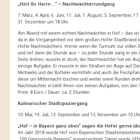
„Hört Ihr Herrn …“ – Nachtwächterrundgang
7. März, 4. April, 6. Juni, 11. Juli, 1. August, 5. Septembe
31. Dezember um 18 Uhr.
Am Abend mit einem echten Nachtwächter in Hof – das ist e
da in die Vergangenheit vor dem großen Hofer Stadtbrand 
Hofer Nachtwächters. Immer wenn die Turmuhr zur vollen S
und rief dann die Stunde aus – zu jeder Stunde sang er ein 
Seite drehen, wusste er doch, der Nachtwächter hat ein Aug
einzige Aufgabe: Er musste in den Straßen ein Auge auf D
Michaelis und der Büttelei vermitteln und auch die Pechpfan
diese um Mitternacht löschen und weiter seine Runden dreh
Nachtwächter erzählt Ihnen von seinen Aufgaben, von den 
Preis: 8 Euro / Dauer: ca. 2 Stunden
Kulinarischer Stadtspaziergang
10. Mai, 19. Juli, 13. September und 15. November um 10 U
„Hof – in Bayern ganz oben“ sagen die Hofer gerne übe
Im Jahr 2018 wurde Hof vom Bayerischen Staatsministerium 
„100 Genussorte Bayerns“ ausgezeichnet. Damit wurde öffe