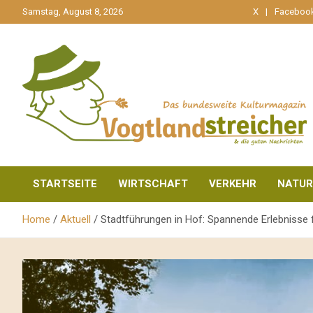
gehe
Samstag, August 8, 2026
X
Faceboo
zum
Inhalt
aktuell & mittendrin
Vogtlandstreicher
STARTSEITE
WIRTSCHAFT
VERKEHR
NATUR
Home
Aktuell
Stadtführungen in Hof: Spannende Erlebnisse 