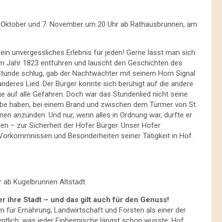
r, 17. Oktober und 7. November um 20 Uhr ab Rathausbrunnen, am
in unvergessliches Erlebnis für jeden! Gerne lässt man sich
im Jahr 1823 entführen und lauscht den Geschichten des
tunde schlug, gab der Nachtwächter mit seinem Horn Signal
anderes Lied. Der Bürger konnte sich beruhigt auf die andere
e auf alle Gefahren. Doch war das Stundenlied nicht seine
iebe haben, bei einem Brand und zwischen dem Türmer von St.
nen anzünden. Und nur, wenn alles in Ordnung war, durfte er
en – zur Sicherheit der Hofer Bürger. Unser Hofer
Vorkommnissen und Besonderheiten seiner Tätigkeit in Hof.
hr ab Kugelbrunnen Altstadt
r ihre Stadt – und das gilt auch für den Genuss!
für Ernährung, Landwirtschaft und Forsten als einer der
ntlich, was jeder Einheimische längst schon wusste: Hof