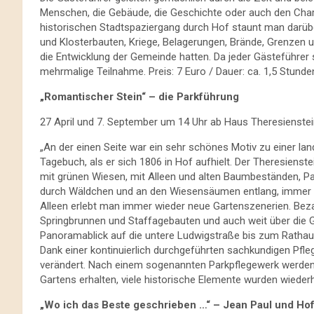
Menschen, die Gebäude, die Geschichte oder auch den Chara
historischen Stadtspaziergang durch Hof staunt man darüber
und Klosterbauten, Kriege, Belagerungen, Brände, Grenzen u
die Entwicklung der Gemeinde hatten. Da jeder Gästeführer 
mehrmalige Teilnahme. Preis: 7 Euro / Dauer: ca. 1,5 Stunde
„Romantischer Stein“ – die Parkführung
27 April und 7. September um 14 Uhr ab Haus Theresienstei
„An der einen Seite war ein sehr schönes Motiv zu einer lan
Tagebuch, als er sich 1806 in Hof aufhielt. Der Theresienste
mit grünen Wiesen, mit Alleen und alten Baumbeständen, Pa
durch Wäldchen und an den Wiesensäumen entlang, immer i
Alleen erlebt man immer wieder neue Gartenszenerien. Beza
Springbrunnen und Staffagebauten und auch weit über die 
Panoramablick auf die untere Ludwigstraße bis zum Rathaus
Dank einer kontinuierlich durchgeführten sachkundigen Pfle
verändert. Nach einem sogenannten Parkpflegewerk werden 
Gartens erhalten, viele historische Elemente wurden wiederhe
„Wo ich das Beste geschrieben …“ – Jean Paul und Ho