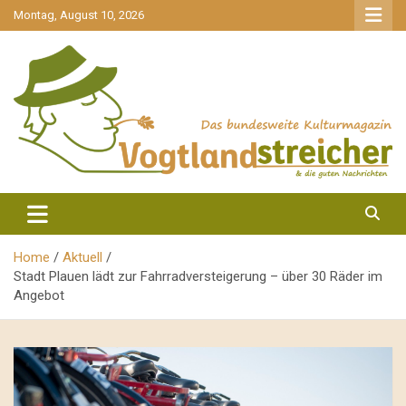
gehe
Montag, August 10, 2026
zum
Inhalt
aktuell & mittendrin
Vogtlandstreicher
Home
Aktuell
Stadt Plauen lädt zur Fahrradversteigerung – über 30 Räder im
Angebot