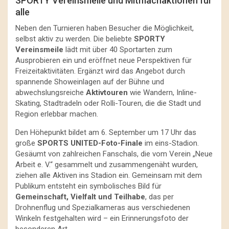
SPORTY Vereinsmeile und Mitmachaktionen für
alle
Neben den Turnieren haben Besucher die Möglichkeit,
selbst aktiv zu werden. Die beliebte
SPORTY
Vereinsmeile
lädt mit über 40 Sportarten zum
Ausprobieren ein und eröffnet neue Perspektiven für
Freizeitaktivitäten. Ergänzt wird das Angebot durch
spannende Showeinlagen auf der Bühne und
abwechslungsreiche
Aktivtouren
wie Wandern, Inline-
Skating, Stadtradeln oder Rolli-Touren, die die Stadt und
Region erlebbar machen.
Den Höhepunkt bildet am 6. September um 17 Uhr das
große
SPORTS UNITED-Foto-Finale
im eins-Stadion.
Gesäumt von zahlreichen Fanschals, die vom Verein „Neue
Arbeit e. V.“ gesammelt und zusammengenäht wurden,
ziehen alle Aktiven ins Stadion ein. Gemeinsam mit dem
Publikum entsteht ein symbolisches Bild für
Gemeinschaft, Vielfalt und Teilhabe
, das per
Drohnenflug und Spezialkameras aus verschiedenen
Winkeln festgehalten wird – ein Erinnerungsfoto der