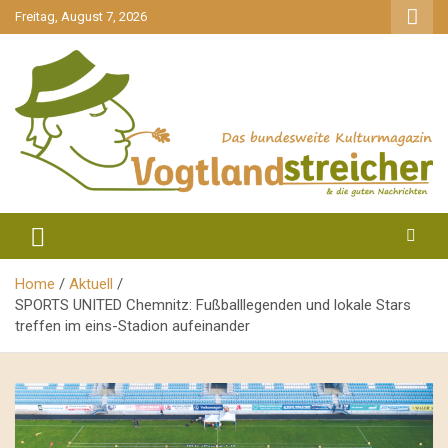
gehe
Freitag, August 7, 2026
zum
Inhalt
aktuell & mittendrin
Vogtlandstreicher
Home
Aktuell
SPORTS UNITED Chemnitz: Fußballlegenden und lokale Stars
treffen im eins-Stadion aufeinander