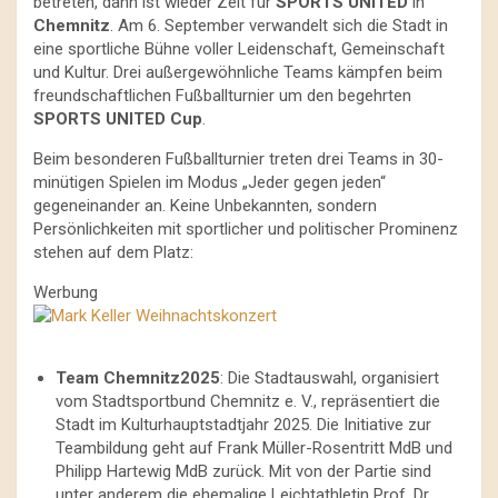
betreten, dann ist wieder Zeit für
SPORTS UNITED
in
Chemnitz
. Am 6. September verwandelt sich die Stadt in
eine sportliche Bühne voller Leidenschaft, Gemeinschaft
und Kultur. Drei außergewöhnliche Teams kämpfen beim
freundschaftlichen Fußballturnier um den begehrten
SPORTS UNITED Cup
.
Beim besonderen Fußballturnier treten drei Teams in 30-
minütigen Spielen im Modus „Jeder gegen jeden“
gegeneinander an. Keine Unbekannten, sondern
Persönlichkeiten mit sportlicher und politischer Prominenz
stehen auf dem Platz:
Werbung
Team Chemnitz2025
: Die Stadtauswahl, organisiert
vom Stadtsportbund Chemnitz e. V., repräsentiert die
Stadt im Kulturhauptstadtjahr 2025. Die Initiative zur
Teambildung geht auf Frank Müller-Rosentritt MdB und
Philipp Hartewig MdB zurück. Mit von der Partie sind
unter anderem die ehemalige Leichtathletin Prof. Dr.