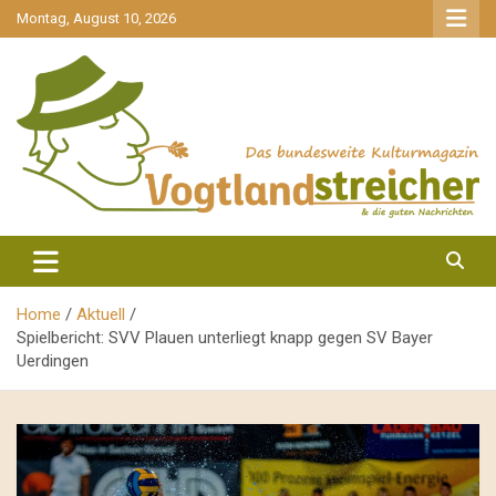
gehe
Montag, August 10, 2026
zum
Inhalt
aktuell & mittendrin
Vogtlandstreicher
Home
Aktuell
Spielbericht: SVV Plauen unterliegt knapp gegen SV Bayer
Uerdingen