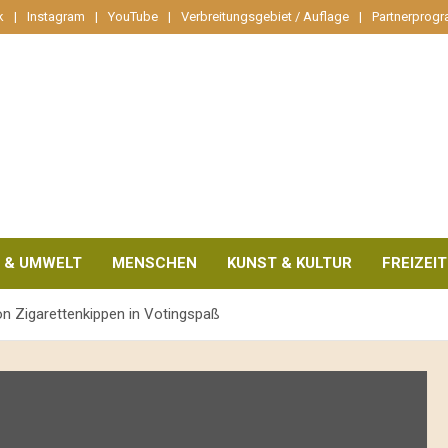
k
Instagram
YouTube
Verbreitungsgebiet / Auflage
Partnerprog
 & UMWELT
MENSCHEN
KUNST & KULTUR
FREIZEIT
on Zigarettenkippen in Votingspaß