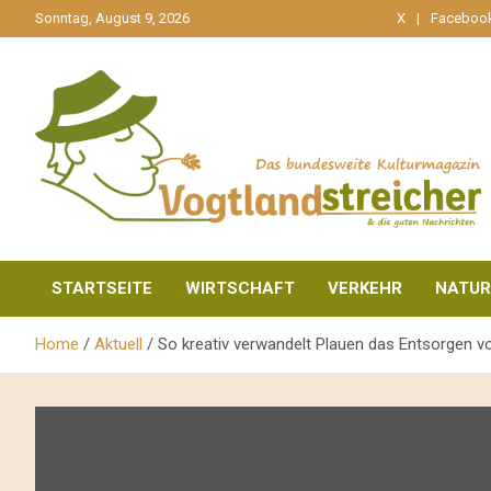
gehe
Sonntag, August 9, 2026
X
Faceboo
zum
Inhalt
aktuell & mittendrin
Vogtlandstreicher
STARTSEITE
WIRTSCHAFT
VERKEHR
NATUR
Home
Aktuell
So kreativ verwandelt Plauen das Entsorgen v