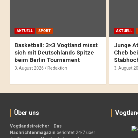
AKTUELL
SPORT
AKTUELL
Basketball: 3×3 Vogtland misst
Junge At
sich mit Deutschlands Spitze
Cheb bei
beim Berlin Tournament
Stabhoc
3. August 2026
Redaktion
3. August 2
Über uns
Vogtlan
Vogtlandstreicher
- Das
Nachrichtenmagazin
berichtet 24/7 über