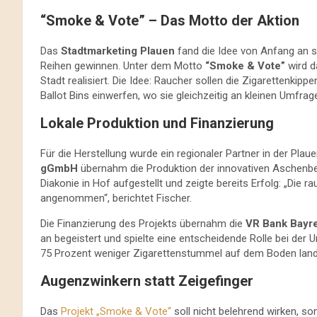
“Smoke & Vote” – Das Motto der Aktion
Das
Stadtmarketing Plauen
fand die Idee von Anfang an 
Reihen gewinnen. Unter dem Motto
“Smoke & Vote”
wird d
Stadt realisiert. Die Idee: Raucher sollen die Zigarettenkipp
Ballot Bins einwerfen, wo sie gleichzeitig an kleinen Umfra
Lokale Produktion und Finanzierung
Für die Herstellung wurde ein regionaler Partner in der Pla
gGmbH
übernahm die Produktion der innovativen Aschenbe
Diakonie in Hof aufgestellt und zeigte bereits Erfolg: „Di
angenommen“, berichtet Fischer.
Die Finanzierung des Projekts übernahm die
VR Bank Bayr
an begeistert und spielte eine entscheidende Rolle bei der 
75 Prozent weniger Zigarettenstummel auf dem Boden land
Augenzwinkern statt Zeigefinger
Das
Projekt „Smoke & Vote“
soll nicht belehrend wirken, s