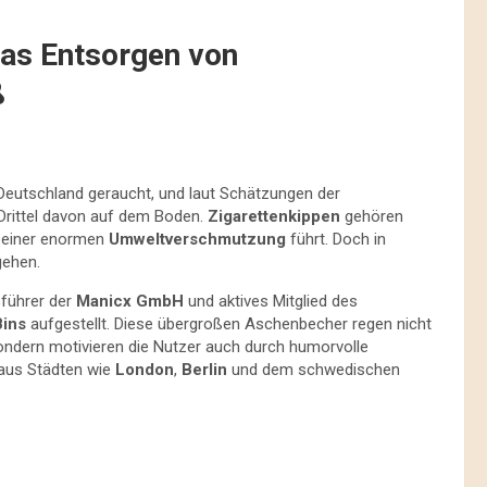
das Entsorgen von
ß
Deutschland geraucht, und laut Schätzungen der
Drittel davon auf dem Boden.
Zigarettenkippen
gehören
u einer enormen
Umweltverschmutzung
führt. Doch in
gehen.
sführer der
Manicx GmbH
und aktives Mitglied des
Bins
aufgestellt. Diese übergroßen Aschenbecher regen nicht
ondern motivieren die Nutzer auch durch humorvolle
 aus Städten wie
London
,
Berlin
und dem schwedischen