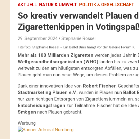
AKTUELL
NATUR & UMWELT
POLITIK & GESELLSCHAFT
So kreativ verwandelt Plauen 
Zigarettenkippen in Votingspa
29. September 2024
Stephanie Rössel
Titelfoto: Stephanie Rössel – Ein Ballot Bins hängt vor der Galerie Forum K
Mehr als 100 Milliarden Zigaretten
werden jedes Jahr in 
Weltgesundheitsorganisation (WHO)
landen bis zu zwei 
weltweit zu den am häufigsten entsorgten Abfällen, was z
Plauen geht man nun neue Wege, um dieses Problem anzu
Dank einer innovativen Idee von
Robert Fischer
, Geschäft
Stadtmarketing Plauen e.V.
, wurden in Plauen nun
Ballot 
nur zum richtigen Entsorgen von Zigarettenstummeln an, s
Entscheidungsfragen
zur Teilnahme. Fischer hat die Idee
Smögen
nach Plauen gebracht.
Werbung