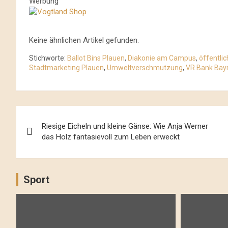
Werbung
Keine ähnlichen Artikel gefunden.
Stichworte:
Ballot Bins Plauen
,
Diakonie am Campus
,
öffentli
Stadtmarketing Plauen
,
Umweltverschmutzung
,
VR Bank Bay
Beitrags-
Riesige Eicheln und kleine Gänse: Wie Anja Werner
Navigation
das Holz fantasievoll zum Leben erweckt
Sport