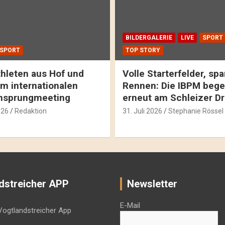
BILDERGALERIE
LIVE
SPORT
SPORT
TOP STORY
hleten aus Hof und
Volle Starterfelder, s
m internationalen
Rennen: Die IBPM bege
hsprungmeeting
erneut am Schleizer D
026
Redaktion
31. Juli 2026
Stephanie Rössel
dstreicher APP
Newsletter
E-Mail