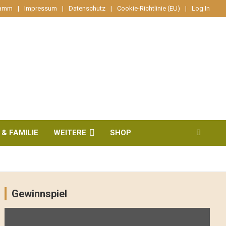
ramm
Impressum
Datenschutz
Cookie-Richtlinie (EU)
Log In
 & FAMILIE
WEITERE
SHOP
Gewinnspiel