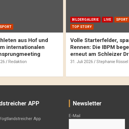
BILDERGALERIE
LIVE
SPORT
SPORT
TOP STORY
hleten aus Hof und
Volle Starterfelder, s
m internationalen
Rennen: Die IBPM bege
hsprungmeeting
erneut am Schleizer D
026
Redaktion
31. Juli 2026
Stephanie Rössel
dstreicher APP
Newsletter
E-Mail