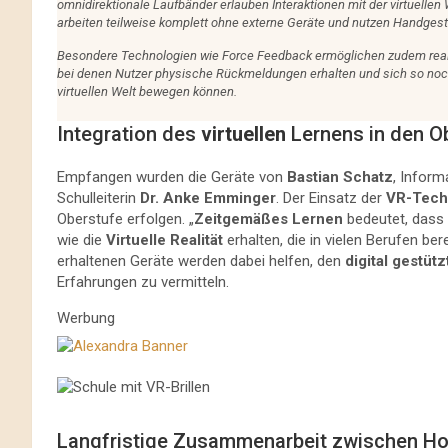
omnidirektionale Laufbänder erlauben Interaktionen mit der virtuelle
arbeiten teilweise komplett ohne externe Geräte und nutzen Handgest
Besondere Technologien wie Force Feedback ermöglichen zudem real
bei denen Nutzer physische Rückmeldungen erhalten und sich so noch 
virtuellen Welt bewegen können.
Integration des
virtuellen
Lernens in den O
Empfangen wurden die Geräte von
Bastian Schatz
, Inform
Schulleiterin
Dr. Anke Emminger
. Der Einsatz der
VR-Tech
Oberstufe erfolgen. „
Zeitgemäßes Lernen
bedeutet, dass 
wie die
Virtuelle Realität
erhalten, die in vielen Berufen ber
erhaltenen Geräte werden dabei helfen, den
digital gestüt
Erfahrungen zu vermitteln.
Werbung
Langfristige Zusammenarbeit zwischen H