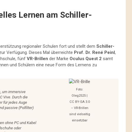
elles Lernen am Schiller-
nterstützung regionaler Schulen fort und stellt dem
Schiller-
 zur Verfügung. Dieses Mal überreichte
Prof. Dr. René Peinl
,
chschule, fünf
VR-Brillen
der Marke
Oculus Quest 2
samt
erinnen und Schülern eine neue Form des Lernens zu
Foto:
ts, um immersive
Oleg2525 |
C Vive. Durch die
CC BY-SA 3.0
er für jedes Auge
nd passive (Polfilter)
– VR-Brillen
sind vielseitig
einsetzbar
ren ohne PC und Kabel
dschuhe oder