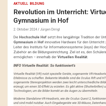
AKTUELL
BILDUNG
Revolution im Unterricht: Virtu
Gymnasium in Hof
2. Oktober 2024
Jürgen Dirrigl
Die
Hochschule Hof
setzt ihre langjährige Tradition der U
Gymnasium
in
Hof
innovative Hardware für den Unterricht
Leiter des Instituts für Informationssysteme (iisys) der Ho
Zubehör an die Bildungseinrichtung. Ziel ist es, den Schül
ermöglichen – innerhalb der
Virtuellen Realität
.
INFO
Virtuelle Realität: So funktioniert’s
Virtuelle Realität (VR) nutzt spezielle Geräte, sogenannte VR-Headse
Erlebnisse zu schaffen. Bekannte Modelle sind die Oculus Rift und HT
sogenannte Stereoprojektion werden zwei leicht unterschiedliche Bild
erzeugt, um einen 3D-Effekt zu erzielen. Es gibt aktive (Shutterbrillen) u
Technologien, um die Bilder korrekt an die Augen zu übermitteln.
Moderne Standalone-VR-Headsets, wie die Oculus Quest 2, funktionie
und sind mobil nutzbar. Auch Eingabegeräte wie 3D-Mäuse, Datenhan