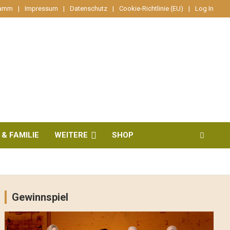
ramm
Impressum
Datenschutz
Cookie-Richtlinie (EU)
Log In
 & FAMILIE
WEITERE
SHOP
Gewinnspiel