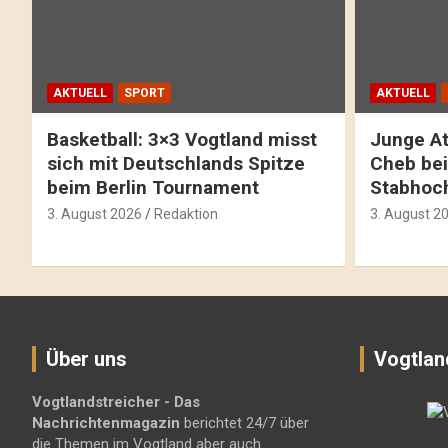
AKTUELL
SPORT
AKTUELL
Basketball: 3×3 Vogtland misst
Junge At
sich mit Deutschlands Spitze
Cheb bei
beim Berlin Tournament
Stabhoc
3. August 2026
Redaktion
3. August 2
Über uns
Vogtlan
Vogtlandstreicher
- Das
Nachrichtenmagazin
berichtet 24/7 über
die Themen im Vogtland aber auch