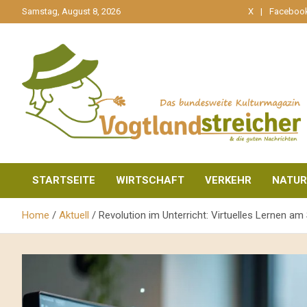
gehe
Samstag, August 8, 2026
X
Faceboo
zum
Inhalt
aktuell & mittendrin
Vogtlandstreicher
STARTSEITE
WIRTSCHAFT
VERKEHR
NATUR
Home
Aktuell
Revolution im Unterricht: Virtuelles Lernen a