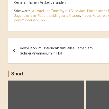
Keine ähnlichen Artikel gefunden.
Stichworte:
Ausstellung Turmfoyer
,
CVJM Joel
,
Diakonisches
Jugendliche in Plauen
,
Lieblingsorte Plauen
,
Plauen Fotoprojek
Zeig mir deinen Blick
Beitrags-
Revolution im Unterricht: Virtuelles Lernen am
Navigation
Schiller-Gymnasium in Hof
Sport