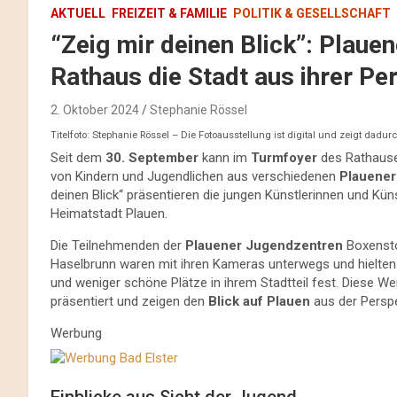
AKTUELL
FREIZEIT & FAMILIE
POLITIK & GESELLSCHAFT
“Zeig mir deinen Blick”: Plaue
Rathaus die Stadt aus ihrer Pe
2. Oktober 2024
Stephanie Rössel
Titelfoto: Stephanie Rössel – Die Fotoausstellung ist digital und zeigt dadur
Seit dem
30. September
kann im
Turmfoyer
des Rathause
von Kindern und Jugendlichen aus verschiedenen
Plauener
deinen Blick“ präsentieren die jungen Künstlerinnen und Kün
Heimatstadt Plauen.
Die Teilnehmenden der
Plauener Jugendzentren
Boxensto
Haselbrunn waren mit ihren Kameras unterwegs und hielten
und weniger schöne Plätze in ihrem Stadtteil fest. Diese W
präsentiert und zeigen den
Blick auf Plauen
aus der Perspe
Werbung