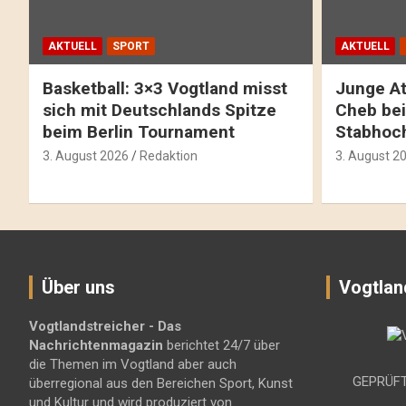
AKTUELL
SPORT
AKTUELL
Basketball: 3×3 Vogtland misst
Junge At
sich mit Deutschlands Spitze
Cheb bei
beim Berlin Tournament
Stabhoc
3. August 2026
Redaktion
3. August 2
Über uns
Vogtlan
Vogtlandstreicher
- Das
Nachrichtenmagazin
berichtet 24/7 über
die Themen im Vogtland aber auch
GEPRÜFT
überregional aus den Bereichen Sport, Kunst
und Kultur und wird produziert von