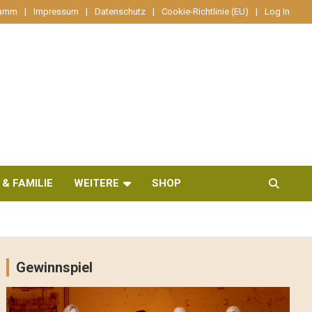
ramm
Impressum
Datenschutz
Cookie-Richtlinie (EU)
Log In
 & FAMILIE
WEITERE
SHOP
Gewinnspiel