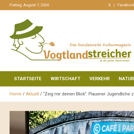
gehe
Freitag, August 7, 2026
X
Faceboo
zum
Inhalt
aktuell & mittendrin
Vogtlandstreicher
STARTSEITE
WIRTSCHAFT
VERKEHR
NATUR
Home
Aktuell
“Zeig mir deinen Blick”: Plauener Jugendliche 