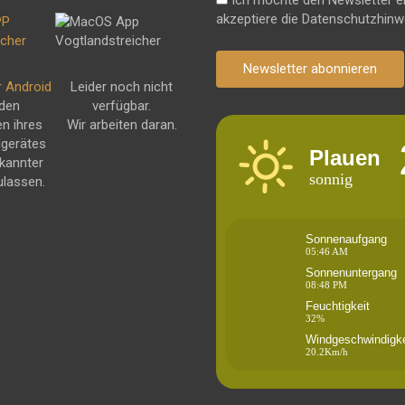
akzeptiere die Datenschutzhinw
Newsletter abonnieren
r Android
Leider noch nicht
 den
verfügbar.
en ihres
Wir arbeiten daran.
dgerätes
Plauen
kannter
sonnig
ulassen.
Sonnenaufgang
05:46 AM
Sonnenuntergang
08:48 PM
Feuchtigkeit
32%
Windgeschwindigke
20.2Km/h