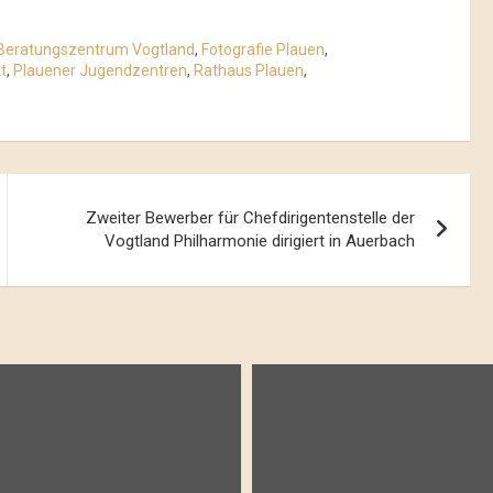
 Beratungszentrum Vogtland
,
Fotografie Plauen
,
t
,
Plauener Jugendzentren
,
Rathaus Plauen
,
Zweiter Bewerber für Chefdirigentenstelle der
Vogtland Philharmonie dirigiert in Auerbach