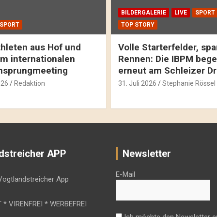
BILDERGALERIE
LIVE
SPORT
SPORT
TOP STORY
hleten aus Hof und
Volle Starterfelder, s
m internationalen
Rennen: Die IBPM bege
hsprungmeeting
erneut am Schleizer D
026
Redaktion
31. Juli 2026
Stephanie Rössel
dstreicher APP
Newsletter
E-Mail
 * VIRENFREI * WERBEFREI
Ich möchte den Newsletter e