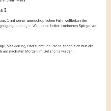
MD
Florian Merz
.
auß
trauß
mit seiner unerschöpflichen Fülle weltbekannter
ergnügungssüchtigen Welt einen heiter-ironischen Spiegel vor.
ge, Maskierung, Eifersucht und Rache finden sich nun alle
 sich am nächsten Morgen im Gefängnis wieder …