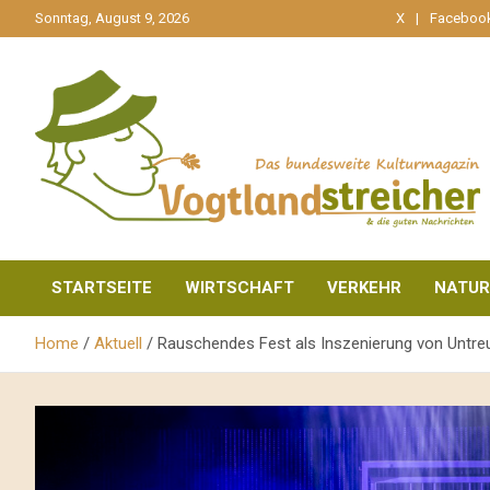
gehe
Sonntag, August 9, 2026
X
Faceboo
zum
Inhalt
aktuell & mittendrin
Vogtlandstreicher
STARTSEITE
WIRTSCHAFT
VERKEHR
NATUR
Home
Aktuell
Rauschendes Fest als Inszenierung von Untreue