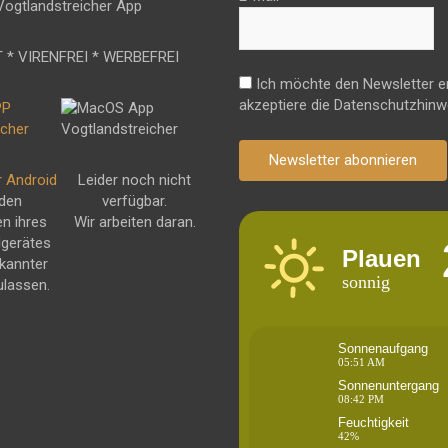
 * VIRENFREI * WERBEFREI
Ich möchte den Newsletter e
akzeptiere die Datenschutzhinw
Newsletter abonnieren
r Android
Leider noch nicht
 den
verfügbar.
en ihres
Wir arbeiten daran.
dgerätes
Plauen
kannter
sonnig
ulassen.
Sonnenaufgang
05:51 AM
Sonnenuntergang
08:42 PM
Feuchtigkeit
42%