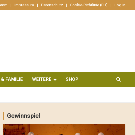
ramm
Impressum
Datenschutz
Cookie-Richtlinie (EU)
Log In
 & FAMILIE
WEITERE
SHOP
Gewinnspiel