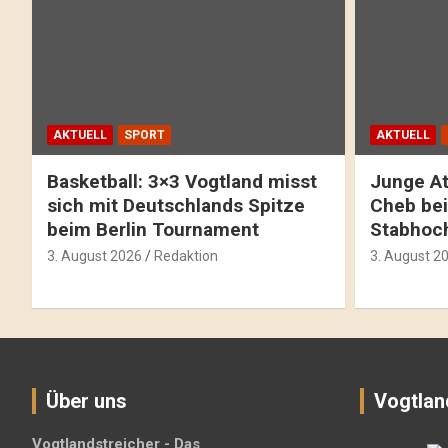
AKTUELL
SPORT
AKTUELL
Basketball: 3×3 Vogtland misst
Junge At
sich mit Deutschlands Spitze
Cheb bei
beim Berlin Tournament
Stabhoc
3. August 2026
Redaktion
3. August 2
Über uns
Vogtlan
Vogtlandstreicher
- Das