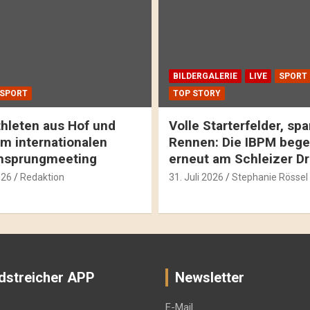
BILDERGALERIE
LIVE
SPORT
SPORT
TOP STORY
hleten aus Hof und
Volle Starterfelder, s
m internationalen
Rennen: Die IBPM bege
hsprungmeeting
erneut am Schleizer D
026
Redaktion
31. Juli 2026
Stephanie Rössel
dstreicher APP
Newsletter
E-Mail