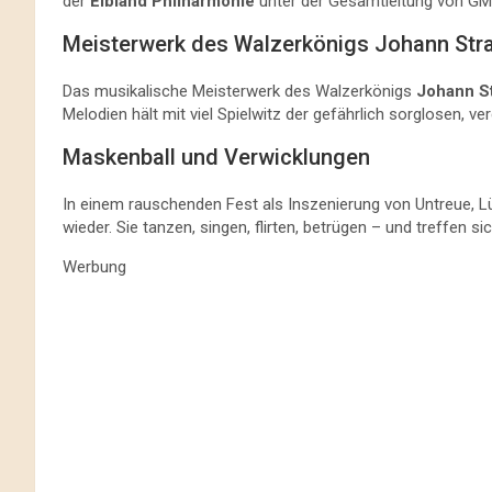
der
Elbland Philharmonie
unter der Gesamtleitung von G
Meisterwerk des Walzerkönigs Johann Str
Das musikalische Meisterwerk des Walzerkönigs
Johann S
Melodien hält mit viel Spielwitz der gefährlich sorglosen, v
Maskenball und Verwicklungen
In einem rauschenden Fest als Inszenierung von Untreue, Lü
wieder. Sie tanzen, singen, flirten, betrügen – und treffen
Werbung