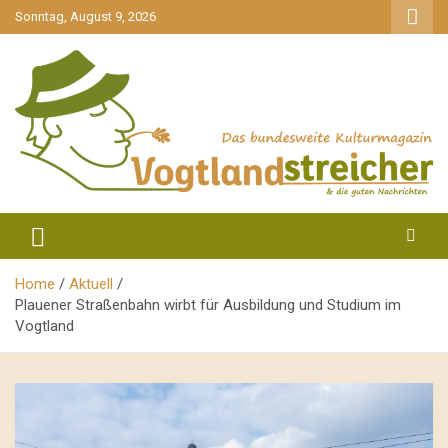
gehe
Sonntag, August 9, 2026
zum
Inhalt
aktuell & mittendrin
Vogtlandstreicher
Home
Aktuell
Plauener Straßenbahn wirbt für Ausbildung und Studium im
Vogtland