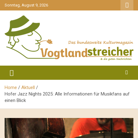
gehe
Sonntag, August 9, 2026
zum
Inhalt
aktuell & mittendrin
Vogtlandstreicher
Home
Aktuell
Hofer Jazz Nights 2025: Alle Informationen für Musikfans auf
einen Blick