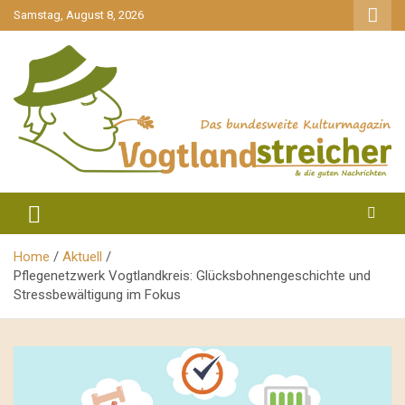
gehe
Samstag, August 8, 2026
zum
Inhalt
aktuell & mittendrin
Vogtlandstreicher
Home
Aktuell
Pflegenetzwerk Vogtlandkreis: Glücksbohnengeschichte und
Stressbewältigung im Fokus