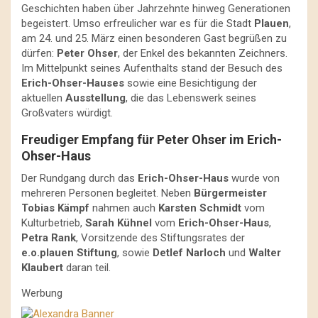
Geschichten haben über Jahrzehnte hinweg Generationen
begeistert. Umso erfreulicher war es für die Stadt
Plauen
,
am 24. und 25. März einen besonderen Gast begrüßen zu
dürfen:
Peter Ohser
, der Enkel des bekannten Zeichners.
Im Mittelpunkt seines Aufenthalts stand der Besuch des
Erich-Ohser-Hauses
sowie eine Besichtigung der
aktuellen
Ausstellung
, die das Lebenswerk seines
Großvaters würdigt.
Freudiger Empfang für Peter Ohser im Erich-
Ohser-Haus
Der Rundgang durch das
Erich-Ohser-Haus
wurde von
mehreren Personen begleitet. Neben
Bürgermeister
Tobias Kämpf
nahmen auch
Karsten Schmidt
vom
Kulturbetrieb,
Sarah Kühnel
vom
Erich-Ohser-Haus
,
Petra Rank
, Vorsitzende des Stiftungsrates der
e.o.plauen Stiftung
, sowie
Detlef Narloch
und
Walter
Klaubert
daran teil.
Werbung