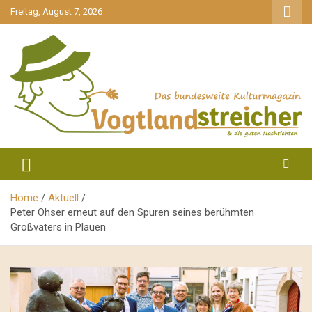
gehe
Freitag, August 7, 2026
zum
Inhalt
aktuell & mittendrin
Vogtlandstreicher
Home
Aktuell
Peter Ohser erneut auf den Spuren seines berühmten
Großvaters in Plauen