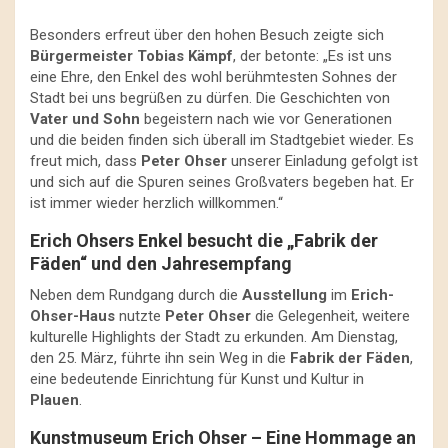
Besonders erfreut über den hohen Besuch zeigte sich
Bürgermeister Tobias Kämpf
, der betonte: „Es ist uns
eine Ehre, den Enkel des wohl berühmtesten Sohnes der
Stadt bei uns begrüßen zu dürfen. Die Geschichten von
Vater und Sohn
begeistern nach wie vor Generationen
und die beiden finden sich überall im Stadtgebiet wieder. Es
freut mich, dass
Peter Ohser
unserer Einladung gefolgt ist
und sich auf die Spuren seines Großvaters begeben hat. Er
ist immer wieder herzlich willkommen.“
Erich Ohsers Enkel besucht die „Fabrik der
Fäden“ und den Jahresempfang
Neben dem Rundgang durch die
Ausstellung
im
Erich-
Ohser-Haus
nutzte
Peter Ohser
die Gelegenheit, weitere
kulturelle Highlights der Stadt zu erkunden. Am Dienstag,
den 25. März, führte ihn sein Weg in die
Fabrik der Fäden
,
eine bedeutende Einrichtung für Kunst und Kultur in
Plauen
.
Kunstmuseum Erich Ohser – Eine Hommage an