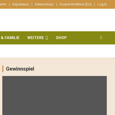
ramm
Impressum
Datenschutz
Cookie-Richtlinie (EU)
Log In
 & FAMILIE
WEITERE
SHOP
Gewinnspiel