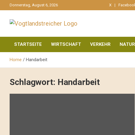
gehe
Donnerstag, August 6, 2026
X
Faceboo
zum
Inhalt
aktuell & mittendrin
Vogtlandstreicher
STARTSEITE
WIRTSCHAFT
VERKEHR
NATUR
Home
Handarbeit
Schlagwort:
Handarbeit