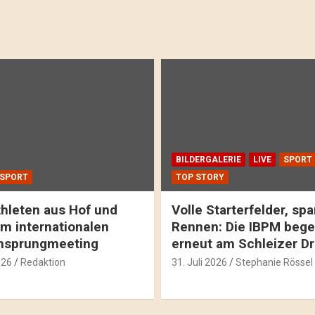
BILDERGALERIE
LIVE
SPORT
SPORT
TOP STORY
hleten aus Hof und
Volle Starterfelder, s
m internationalen
Rennen: Die IBPM bege
hsprungmeeting
erneut am Schleizer D
026
Redaktion
31. Juli 2026
Stephanie Rössel