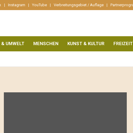
k
Instagram
YouTube
Verbreitungsgebiet / Auflage
Partnerprog
 & UMWELT
MENSCHEN
KUNST & KULTUR
FREIZEIT