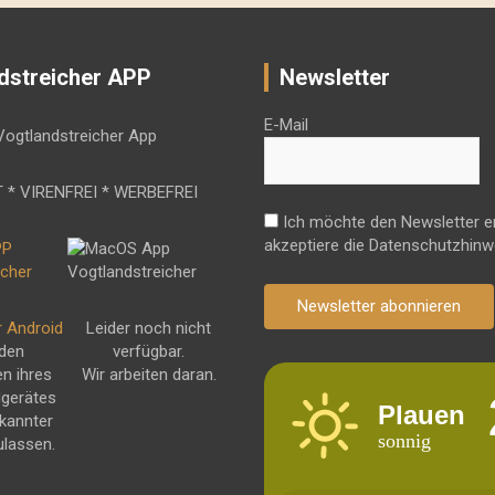
dstreicher APP
Newsletter
E-Mail
 * VIRENFREI * WERBEFREI
Ich möchte den Newsletter e
akzeptiere die Datenschutzhinw
Newsletter abonnieren
r Android
Leider noch nicht
 den
verfügbar.
en ihres
Wir arbeiten daran.
dgerätes
Plauen
kannter
sonnig
ulassen.