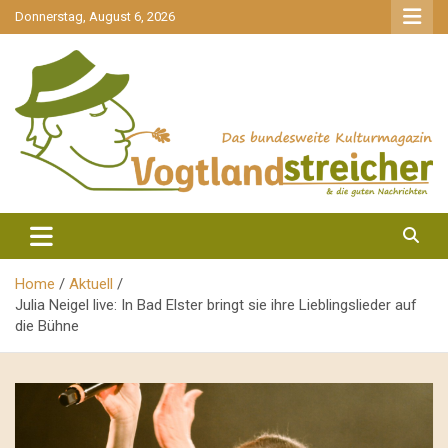
gehe
Donnerstag, August 6, 2026
zum
Inhalt
aktuell & mittendrin
Vogtlandstreicher
Home
Aktuell
Julia Neigel live: In Bad Elster bringt sie ihre Lieblingslieder auf
die Bühne