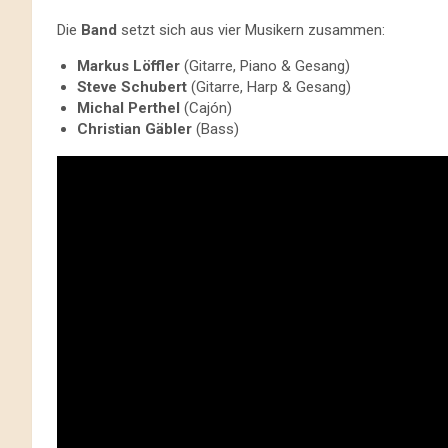
Die
Band
setzt sich aus vier Musikern zusammen:
Markus Löffler
(Gitarre, Piano & Gesang)
Steve Schubert
(Gitarre, Harp & Gesang)
Michal Perthel
(Cajón)
Christian Gäbler
(Bass)