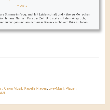
+ posts
trale Stimme im Vogtland. Mit Leidenschaft und Nähe zu Menschen
ion hinaus. Nah am Puls der Zeit. Und stets mit dem Anspruch,
äher zu bringen und am Schleizer Dreieck nicht vom Bike zu fallen.
rt
,
Cajón Musik
,
Kapelle Plauen
,
Live-Musik Plauen
,
AMI