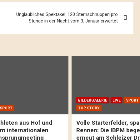
Unglaubliches Spektakel: 120 Sternschnuppen pro
Stunde in der Nacht vom 3. Januar erwartet
BILDERGALERIE
LIVE
SPORT
SPORT
TOP STORY
hleten aus Hof und
Volle Starterfelder, s
m internationalen
Rennen: Die IBPM bege
hsprungmeeting
erneut am Schleizer D