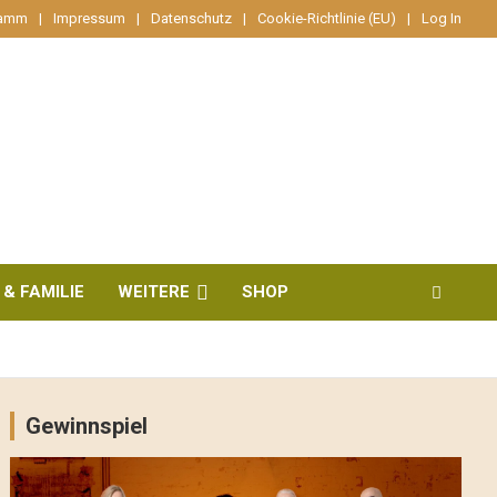
ramm
Impressum
Datenschutz
Cookie-Richtlinie (EU)
Log In
 & FAMILIE
WEITERE
SHOP
Gewinnspiel