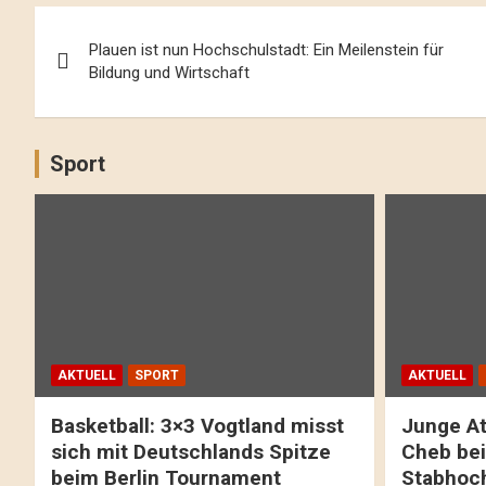
Beitrags-
Plauen ist nun Hochschulstadt: Ein Meilenstein für
Navigation
Bildung und Wirtschaft
Sport
AKTUELL
SPORT
AKTUELL
Basketball: 3×3 Vogtland misst
Junge At
sich mit Deutschlands Spitze
Cheb bei
beim Berlin Tournament
Stabhoc