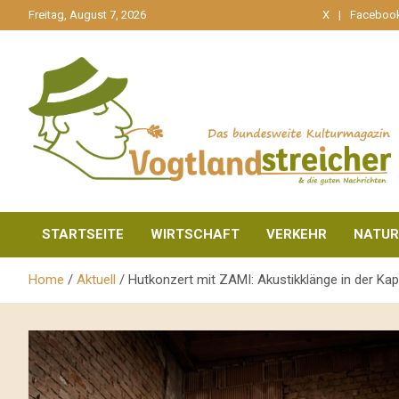
gehe
Freitag, August 7, 2026
X
Faceboo
zum
Inhalt
aktuell & mittendrin
Vogtlandstreicher
STARTSEITE
WIRTSCHAFT
VERKEHR
NATUR
Home
Aktuell
Hutkonzert mit ZAMI: Akustikklänge in der K