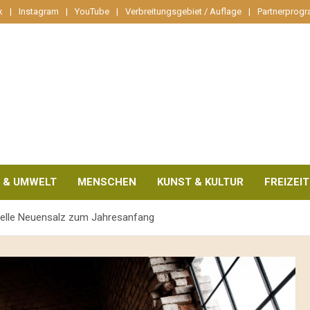
k
Instagram
YouTube
Verbreitungsgebiet / Auflage
Partnerprog
 & UMWELT
MENSCHEN
KUNST & KULTUR
FREIZEIT
apelle Neuensalz zum Jahresanfang