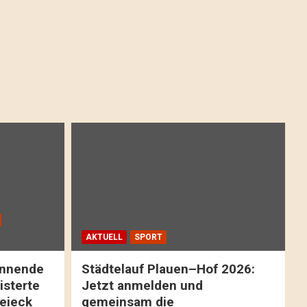
AKTUELL
SPORT
pannende
Städtelauf Plauen–Hof 2026:
isterte
Jetzt anmelden und
reieck
gemeinsam die