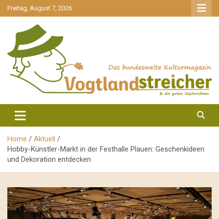
gehe
Freitag, August 7, 2026
zum
Inhalt
aktuell & mittendrin
Vogtlandstreicher
Home
Aktuell
Hobby-Künstler-Markt in der Festhalle Plauen: Geschenkideen
und Dekoration entdecken