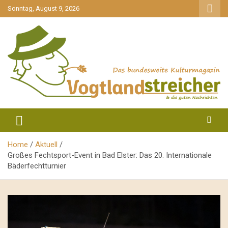
gehe
Sonntag, August 9, 2026
zum
Inhalt
aktuell & mittendrin
Vogtlandstreicher
Home
Aktuell
Großes Fechtsport-Event in Bad Elster: Das 20. Internationale
Bäderfechtturnier