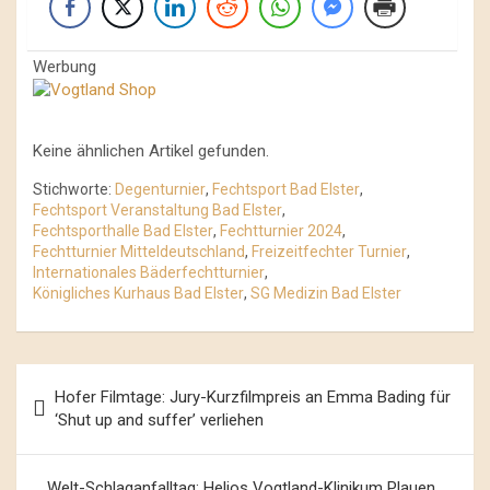
Werbung
Keine ähnlichen Artikel gefunden.
Stichworte:
Degenturnier
,
Fechtsport Bad Elster
,
Fechtsport Veranstaltung Bad Elster
,
Fechtsporthalle Bad Elster
,
Fechtturnier 2024
,
Fechtturnier Mitteldeutschland
,
Freizeitfechter Turnier
,
Internationales Bäderfechtturnier
,
Königliches Kurhaus Bad Elster
,
SG Medizin Bad Elster
Beitrags-
Hofer Filmtage: Jury-Kurzfilmpreis an Emma Bading für
Navigation
‘Shut up and suffer’ verliehen
Welt-Schlaganfalltag: Helios Vogtland-Klinikum Plauen