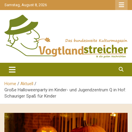
gehe
Samstag, August 8, 2026
zum
Inhalt
aktuell & mittendrin
Vogtlandstreicher
Home
Aktuell
Große Halloweenparty im Kinder- und Jugendzentrum Q in Hof:
Schauriger Spaß für Kinder