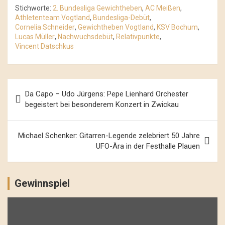
Stichworte:
2. Bundesliga Gewichtheben
,
AC Meißen
,
Athletenteam Vogtland
,
Bundesliga-Debüt
,
Cornelia Schneider
,
Gewichtheben Vogtland
,
KSV Bochum
,
Lucas Müller
,
Nachwuchsdebüt
,
Relativpunkte
,
Vincent Datschkus
Beitrags-
Da Capo – Udo Jürgens: Pepe Lienhard Orchester
Navigation
begeistert bei besonderem Konzert in Zwickau
Michael Schenker: Gitarren-Legende zelebriert 50 Jahre
UFO-Ära in der Festhalle Plauen
Gewinnspiel