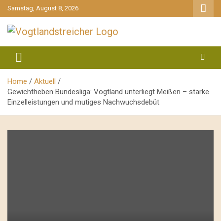
gehe
Samstag, August 8, 2026
zum
Inhalt
aktuell & mittendrin
Vogtlandstreicher
Home
Aktuell
Gewichtheben Bundesliga: Vogtland unterliegt Meißen – starke
Einzelleistungen und mutiges Nachwuchsdebüt