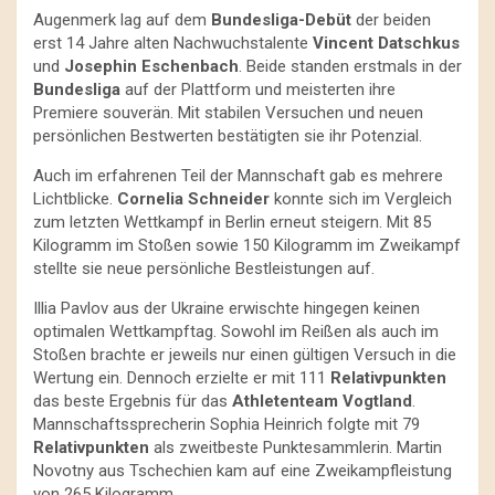
Augenmerk lag auf dem
Bundesliga-Debüt
der beiden
erst 14 Jahre alten Nachwuchstalente
Vincent Datschkus
und
Josephin Eschenbach
. Beide standen erstmals in der
Bundesliga
auf der Plattform und meisterten ihre
Premiere souverän. Mit stabilen Versuchen und neuen
persönlichen Bestwerten bestätigten sie ihr Potenzial.
Auch im erfahrenen Teil der Mannschaft gab es mehrere
Lichtblicke.
Cornelia Schneider
konnte sich im Vergleich
zum letzten Wettkampf in Berlin erneut steigern. Mit 85
Kilogramm im Stoßen sowie 150 Kilogramm im Zweikampf
stellte sie neue persönliche Bestleistungen auf.
Illia Pavlov aus der Ukraine erwischte hingegen keinen
optimalen Wettkampftag. Sowohl im Reißen als auch im
Stoßen brachte er jeweils nur einen gültigen Versuch in die
Wertung ein. Dennoch erzielte er mit 111
Relativpunkten
das beste Ergebnis für das
Athletenteam Vogtland
.
Mannschaftssprecherin Sophia Heinrich folgte mit 79
Relativpunkten
als zweitbeste Punktesammlerin. Martin
Novotny aus Tschechien kam auf eine Zweikampfleistung
von 265 Kilogramm.