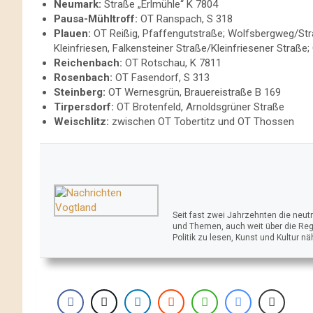
Neumark:
Straße „Erlmühle“ K 7804
Pausa-Mühltroff:
OT Ranspach, S 318
Plauen:
OT Reißig, Pfaffengutstraße; Wolfsbergweg/Stra
Kleinfriesen, Falkensteiner Straße/Kleinfriesener Straß
Reichenbach:
OT Rotschau, K 7811
Rosenbach:
OT Fasendorf, S 313
Steinberg:
OT Wernesgrün, Brauereistraße B 169
Tirpersdorf:
OT Brotenfeld, Arnoldsgrüner Straße
Weischlitz:
zwischen OT Tobertitz und OT Thossen
Seit fast zwei Jahrzehnten die neu
und Themen, auch weit über die Reg
Politik zu lesen, Kunst und Kultur n