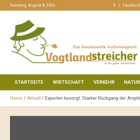
gehe
Samstag, August 8, 2026
X
Faceboo
zum
Inhalt
aktuell & mittendrin
Vogtlandstreicher
STARTSEITE
WIRTSCHAFT
VERKEHR
NATUR
Home
Aktuell
Experten besorgt: Starker Rückgang der Amphi