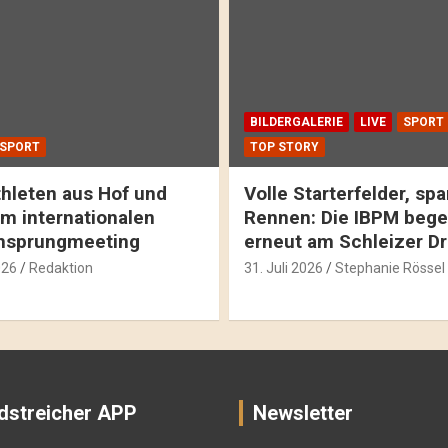
BILDERGALERIE
LIVE
SPORT
SPORT
TOP STORY
hleten aus Hof und
Volle Starterfelder, s
m internationalen
Rennen: Die IBPM bege
hsprungmeeting
erneut am Schleizer D
026
Redaktion
31. Juli 2026
Stephanie Rössel
dstreicher APP
Newsletter