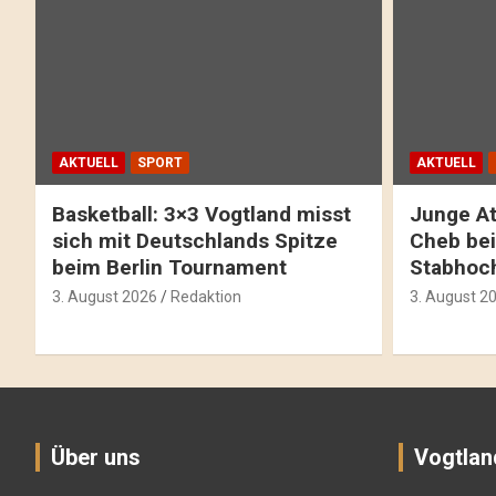
AKTUELL
SPORT
AKTUELL
Basketball: 3×3 Vogtland misst
Junge At
sich mit Deutschlands Spitze
Cheb bei
beim Berlin Tournament
Stabhoc
3. August 2026
Redaktion
3. August 2
Über uns
Vogtlan