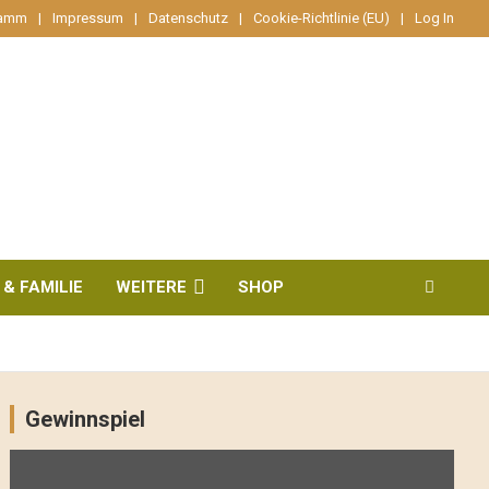
ramm
Impressum
Datenschutz
Cookie-Richtlinie (EU)
Log In
 & FAMILIE
WEITERE
SHOP
Gewinnspiel