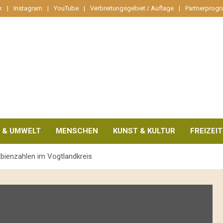
k
Instagram
YouTube
Verbreitungsgebiet / Auflage
Partnerprog
 & UMWELT
MENSCHEN
KUNST & KULTUR
FREIZEIT
bienzahlen im Vogtlandkreis