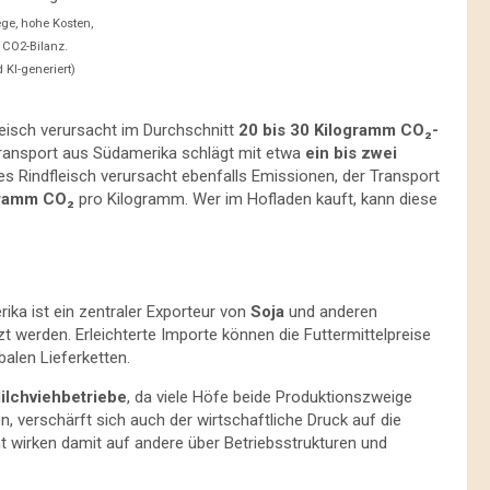
ege, hohe Kosten,
 CO2-Bilanz.
 KI-generiert)
fleisch verursacht im Durchschnitt
20 bis 30 Kilogramm CO₂-
transport aus Südamerika schlägt mit etwa
ein bis zwei
s Rindfleisch verursacht ebenfalls Emissionen, der Transport
gramm CO₂
pro Kilogramm. Wer im Hofladen kauft, kann diese
ka ist ein zentraler Exporteur von
Soja
und anderen
zt werden. Erleichterte Importe können die Futtermittelpreise
balen Lieferketten.
ilchviehbetriebe
, da viele Höfe beide Produktionszweige
, verschärft sich auch der wirtschaftliche Druck auf die
 wirken damit auf andere über Betriebsstrukturen und