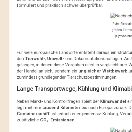
formuliert und praktisch schwer überprüfbar.
Foto: Rinder
großen Farme
(Symbolbild
Für viele europäische Landwirte entsteht daraus ein struktur
den
Tierwohl-
,
Umwelt-
und Dokumentationsauflagen. Ander
gelangen, in denen diese Vorgaben nicht in vergleichbarer Wei
der Handel an sich, sondern ein
ungleicher Wettbewerb
un
zumindest grundlegender Tierschutzbestimmungen.
Lange Transportwege, Kühlung und Klimabi
Neben Markt- und Kontrollfragen spielt der
Klimawandel
ein
legt mehrere
tausend Kilometer
bis nach Europa zurück. D
Containerschiff
, ist jedoch energieintensiv. Kühlung, Ver
zusätzliche
CO₂-Emissionen
.