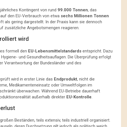
n jährliches Kontingent von rund
99.000 Tonnen
, das
en auf den EU-Verbrauch von etwa
sechs Millionen Tonnen
oft als gering dargestellt. In der Praxis kann sie dennoch
auf zusätzliche Angebotsmengen reagieren.
olliert wird
 es formell den
EU-Lebensmittelstandards
entspricht. Dazu
, Hygiene- und Gesundheitsauflagen. Die Überprüfung erfolgt
ter Verantwortung der Bundesländer und des
prüft wird in erster Linie das
Endprodukt
, nicht die
steme, Medikamenteneinsatz oder Umweltfolgen im
geschränkt überwachen. Während EU-Betriebe dauerhaft
roduktionsrealität außerhalb direkter
EU-Kontrolle
.
erlust
großen Beständen, teils extensiv, teils industriell organisiert.
seln, deren Durchsetzung gilt jedoch als politisch weich