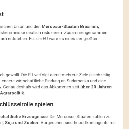
st
ischen Union und den
Mercosur-Staaten
Brasilien,
delshemmnisse deutlich reduzieren. Zusammengenommen
chen
entstehen. Für die EU wäre es eines der größten
ch gewollt. Die EU verfolgt damit mehrere Ziele gleichzeitig:
ne engere wirtschaftliche Bindung an Südamerika und eine
A
. Genau deshalb wird das Abkommen seit
über 20 Jahren
Agrarpolitik
.
hlüsselrolle spielen
schaftliche Erzeugnisse
. Die Mercosur-Staaten zählen zu
el, Soja und Zucker
. Vorgesehen sind Importkontingente mit