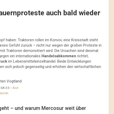
ernproteste auch bald wieder
opf haben: Traktoren rollen im Konvoi, eine Kreisstadt steht
dieses Gefühl zurück – nicht nur wegen der großen Proteste in
mit Traktoren demonstriert wird. Die Ursachen sind diesmal
egen ein internationales
Handelsabkommen
richtet,
ruck
im Lebensmitteleinzelhandel. Beide Entwicklungen
rken sich jedoch gegenseitig und erhöhen den wirtschaftlichen
-SA 3.0 –
Axel
demith
 geht – und warum Mercosur weit über