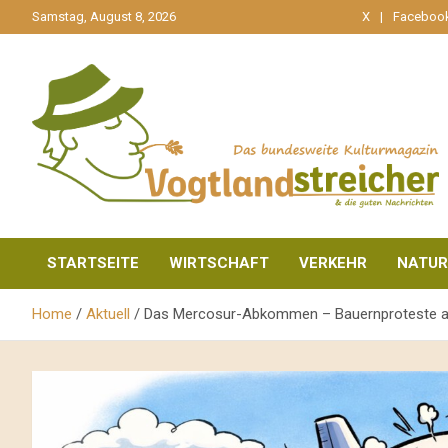
gehe
Samstag, August 8, 2026
X
Faceboo
zum
Inhalt
aktuell & mittendrin
Vogtlandstreicher
STARTSEITE
WIRTSCHAFT
VERKEHR
NATUR
Home
Aktuell
Das Mercosur-Abkommen – Bauernproteste au