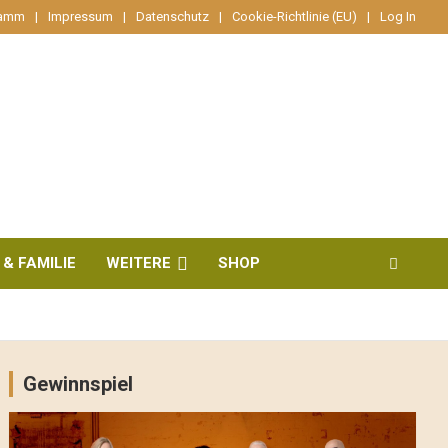
ramm
Impressum
Datenschutz
Cookie-Richtlinie (EU)
Log In
 & FAMILIE
WEITERE
SHOP
Gewinnspiel