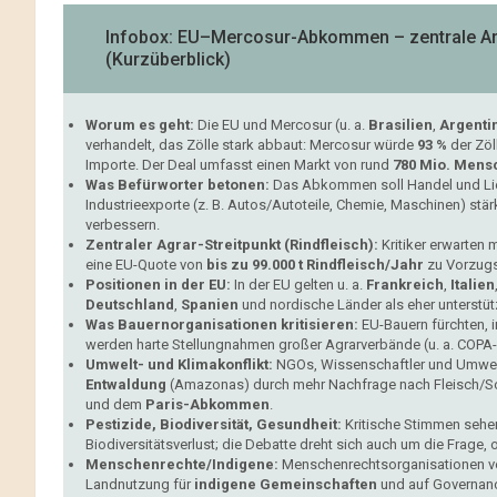
Infobox: EU–Mercosur-Abkommen – zentrale Arg
(Kurzüberblick)
Worum es geht:
Die EU und Mercosur (u. a.
Brasilien
,
Argenti
verhandelt, das Zölle stark abbaut: Mercosur würde
93 %
der Zöl
Importe. Der Deal umfasst einen Markt von rund
780 Mio. Mens
Was Befürworter betonen:
Das Abkommen soll Handel und Li
Industrieexporte (z. B. Autos/Autoteile, Chemie, Maschinen) st
verbessern.
Zentraler Agrar-Streitpunkt (Rindfleisch):
Kritiker erwarten 
eine EU-Quote von
bis zu 99.000 t Rindfleisch/Jahr
zu Vorzugs
Positionen in der EU:
In der EU gelten u. a.
Frankreich
,
Italien
Deutschland
,
Spanien
und nordische Länder als eher unterstü
Was Bauernorganisationen kritisieren:
EU-Bauern fürchten, 
werden harte Stellungnahmen großer Agrarverbände (u. a. COPA-C
Umwelt- und Klimakonflikt:
NGOs, Wissenschaftler und Umweltv
Entwaldung
(Amazonas) durch mehr Nachfrage nach Fleisch/Soj
und dem
Paris-Abkommen
.
Pestizide, Biodiversität, Gesundheit:
Kritische Stimmen sehen
Biodiversitätsverlust; die Debatte dreht sich auch um die Frage, 
Menschenrechte/Indigene:
Menschenrechtsorganisationen ve
Landnutzung für
indigene Gemeinschaften
und auf Governan