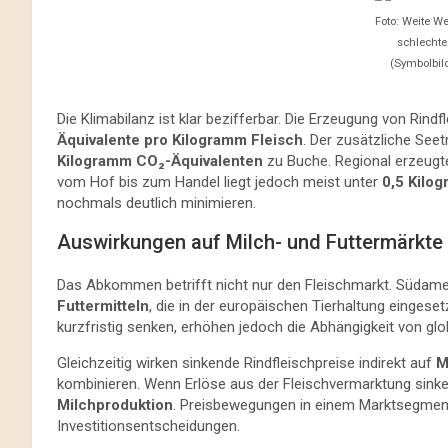
Foto: Weite W
schlechte
(Symbolbild
Die Klimabilanz ist klar bezifferbar. Die Erzeugung von Rind
Äquivalente pro Kilogramm Fleisch
. Der zusätzliche See
Kilogramm CO₂-Äquivalenten
zu Buche. Regional erzeugte
vom Hof bis zum Handel liegt jedoch meist unter
0,5 Kilo
nochmals deutlich minimieren.
Auswirkungen auf Milch- und Futtermärkte
Das Abkommen betrifft nicht nur den Fleischmarkt. Südameri
Futtermitteln
, die in der europäischen Tierhaltung eingeset
kurzfristig senken, erhöhen jedoch die Abhängigkeit von glo
Gleichzeitig wirken sinkende Rindfleischpreise indirekt auf
M
kombinieren. Wenn Erlöse aus der Fleischvermarktung sinken
Milchproduktion
. Preisbewegungen in einem Marktsegment
Investitionsentscheidungen.