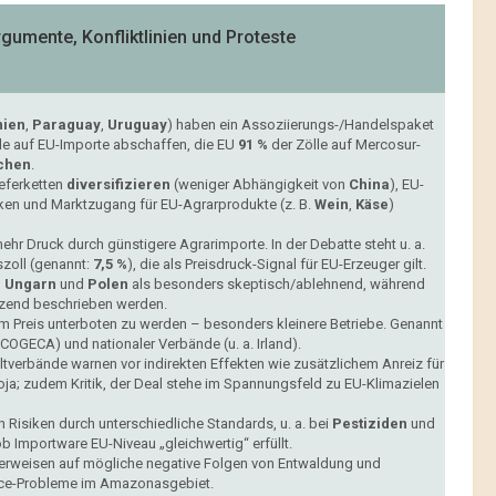
umente, Konfliktlinien und Proteste
nien
,
Paraguay
,
Uruguay
) haben ein Assoziierungs-/Handelspaket
le auf EU-Importe abschaffen, die EU
91 %
der Zölle auf Mercosur-
chen
.
eferketten
diversifizieren
(weniger Abhängigkeit von
China
), EU-
ärken und Marktzugang für EU-Agrarprodukte (z. B.
Wein
,
Käse
)
mehr Druck durch günstigere Agrarimporte. In der Debatte steht u. a.
zoll (genannt:
7,5 %
), die als Preisdruck-Signal für EU-Erzeuger gilt.
,
Ungarn
und
Polen
als besonders skeptisch/ablehnend, während
tzend beschrieben werden.
im Preis unterboten zu werden – besonders kleinere Betriebe. Genannt
OGECA) und nationaler Verbände (u. a. Irland).
erbände warnen vor indirekten Effekten wie zusätzlichem Anreiz für
a; zudem Kritik, der Deal stehe im Spannungsfeld zu EU-Klimazielen
 Risiken durch unterschiedliche Standards, u. a. bei
Pestiziden
und
ob Importware EU-Niveau „gleichwertig“ erfüllt.
rweisen auf mögliche negative Folgen von Entwaldung und
ce-Probleme im Amazonasgebiet.