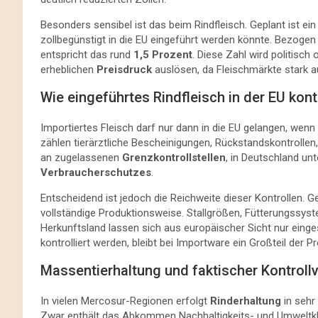
Besonders sensibel ist das beim Rindfleisch. Geplant ist ei
zollbegünstigt in die EU eingeführt werden könnte. Bezog
entspricht das rund
1,5 Prozent
. Diese Zahl wird politisch 
erheblichen
Preisdruck
auslösen, da Fleischmärkte stark 
Wie eingeführtes Rindfleisch in der EU kontr
Importiertes Fleisch darf nur dann in die EU gelangen, wenn
zählen tierärztliche Bescheinigungen, Rückstandskontrollen
an zugelassenen
Grenzkontrollstellen
, in Deutschland un
Verbraucherschutzes
.
Entscheidend ist jedoch die Reichweite dieser Kontrollen. Ge
vollständige Produktionsweise. Stallgrößen, Fütterungssy
Herkunftsland lassen sich aus europäischer Sicht nur ein
kontrolliert werden, bleibt bei Importware ein Großteil der P
Massentierhaltung und faktischer Kontrollv
In vielen Mercosur-Regionen erfolgt
Rinderhaltung
in sehr 
Zwar enthält das Abkommen Nachhaltigkeits- und Umweltklau