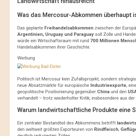
Landwirtschaft hinausreicht
Was das Mercosur-Abkommen überhaupt i
Das geplante
Freihandelsabkommen
zwischen der Europä
Argentinien, Uruguay und Paraguay
soll Zölle und Han
würde ein Wirtschaftsraum mit rund
700 Millionen Mens
Handelsabkommen ihrer Geschichte.
Werbung
Politisch ist Mercosur kein Zufallsprojekt, sondern strategis
neue Absatzmärkte für europäische
Industrieexporte
, ei
geopolitische Positionierung gegenüber
China
und den
US
verhandelt – trotz wiederholter Kritik, insbesondere aus der
Warum landwirtschaftliche Produkte eine Sc
Ein zentraler Bestandteil des Abkommens betrifft
landwirt
den weltweit größten Exporteuren von
Rindfleisch
,
Geflüg
deutlich reduzierten Zöllen.