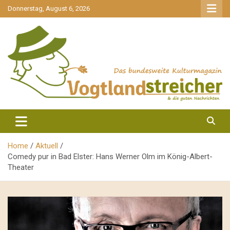
gehe
Donnerstag, August 6, 2026
zum
Inhalt
aktuell & mittendrin
Vogtlandstreicher
Home
Aktuell
Comedy pur in Bad Elster: Hans Werner Olm im König-Albert-
Theater