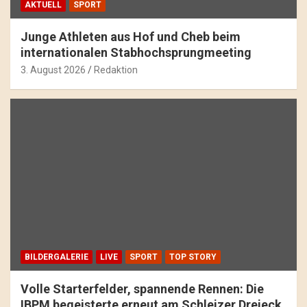
AKTUELL
SPORT
Junge Athleten aus Hof und Cheb beim
internationalen Stabhochsprungmeeting
3. August 2026
Redaktion
BILDERGALERIE
LIVE
SPORT
TOP STORY
Volle Starterfelder, spannende Rennen: Die
IBPM begeisterte erneut am Schleizer Dreieck