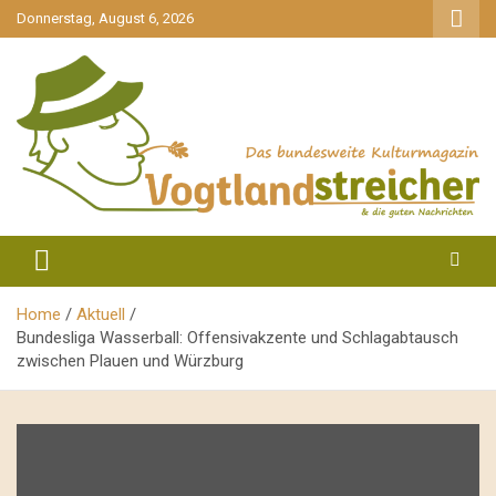
gehe
Donnerstag, August 6, 2026
zum
Inhalt
aktuell & mittendrin
Vogtlandstreicher
Home
Aktuell
Bundesliga Wasserball: Offensivakzente und Schlagabtausch
zwischen Plauen und Würzburg