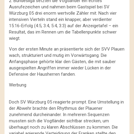
2. Bundesliga setzten die Vogtländer ein echtes
Ausrufezeichen und nahmen beim Gastspiel bei SV
Würzburg 05 drei enorm wertvolle Zähler mit. Nach vier
intensiven Vierteln stand ein knapper, aber verdienter
15:16-Erfolg (4:5, 3:4, 5:4, 3:3) auf der Anzeigetafel – ein
Resultat, das im Rennen um die Tabellenpunkte schwer
wiegt.
Von der ersten Minute an präsentierte sich der SVV Plauen
wach, strukturiert und mutig im Vorwärtsgang. Die
Anfangsphase gehörte klar den Gästen, die mit sauber
ausgespielten Angriffen immer wieder Lücken in der
Defensive der Hausherren fanden.
Werbung
Doch SV Würzburg 05 reagierte prompt. Eine Umstellung in
der Abwehr brachte den Rhythmus der Plauener
zunehmend durcheinander. In mehreren Sequenzen
mussten sich die Vogtländer sichtbar strecken, um
überhaupt noch zu klaren Abschlüssen zu kommen. Die
variabel agierende Verteidigung der Franken stellte den