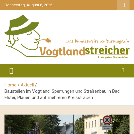
gehe
Donnerstag, August 6, 2026
zum
Inhalt
aktuell & mittendrin
Vogtlandstreicher
Home
Aktuell
Baustellen im Vogtland: Sperrungen und Straßenbau in Bad
Elster, Plauen und auf mehreren Kreisstraßen