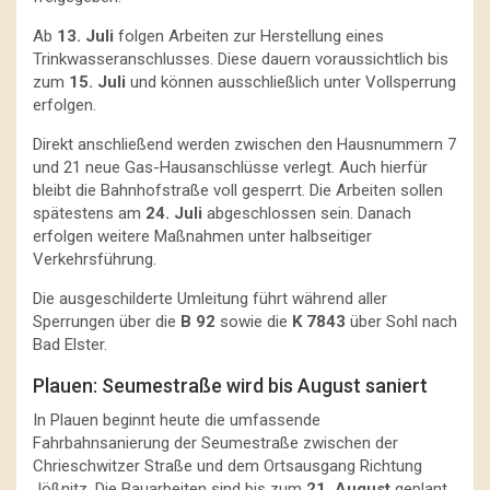
Ab
13. Juli
folgen Arbeiten zur Herstellung eines
Trinkwasseranschlusses. Diese dauern voraussichtlich bis
zum
15. Juli
und können ausschließlich unter Vollsperrung
erfolgen.
Direkt anschließend werden zwischen den Hausnummern 7
und 21 neue Gas-Hausanschlüsse verlegt. Auch hierfür
bleibt die Bahnhofstraße voll gesperrt. Die Arbeiten sollen
spätestens am
24. Juli
abgeschlossen sein. Danach
erfolgen weitere Maßnahmen unter halbseitiger
Verkehrsführung.
Die ausgeschilderte Umleitung führt während aller
Sperrungen über die
B 92
sowie die
K 7843
über Sohl nach
Bad Elster.
Plauen: Seumestraße wird bis August saniert
In Plauen beginnt heute die umfassende
Fahrbahnsanierung der Seumestraße zwischen der
Chrieschwitzer Straße und dem Ortsausgang Richtung
Jößnitz. Die Bauarbeiten sind bis zum
21. August
geplant