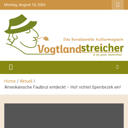
gehe
Montag, August 10, 2026
zum
Inhalt
aktuell & mittendrin
Vogtlandstreicher
Home
Aktuell
Amerikanische Faulbrut entdeckt – Hof richtet Sperrbezirk ein!