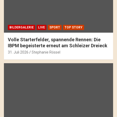
BILDERGALERIE
LIVE
SPORT
TOP STORY
Volle Starterfelder, spannende Rennen: Die
IBPM begeisterte erneut am Schleizer Dreieck
31. Juli 2026
Stephanie Rössel