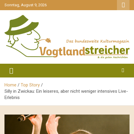
gehe
Sonntag, August 9, 2026
zum
Inhalt
aktuell & mittendrin
Vogtlandstreicher
Home
Top Story
Silly in Zwickau: Ein leiseres, aber nicht weniger intensives Live-
Erlebnis