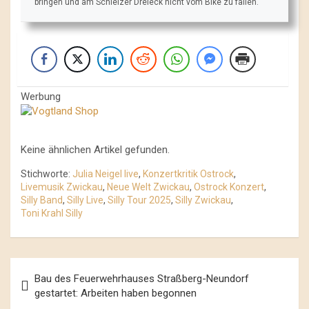
bringen und am Schleizer Dreieck nicht vom Bike zu fallen.
Werbung
Keine ähnlichen Artikel gefunden.
Stichworte:
Julia Neigel live
,
Konzertkritik Ostrock
,
Livemusik Zwickau
,
Neue Welt Zwickau
,
Ostrock Konzert
,
Silly Band
,
Silly Live
,
Silly Tour 2025
,
Silly Zwickau
,
Toni Krahl Silly
Beitrags-
Bau des Feuerwehrhauses Straßberg-Neundorf
Navigation
gestartet: Arbeiten haben begonnen