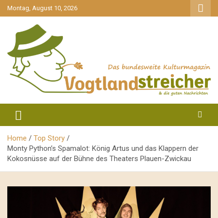
gehe
Montag, August 10, 2026
zum
Inhalt
aktuell & mittendrin
Vogtlandstreicher
Home
Top Story
Monty Python’s Spamalot: König Artus und das Klappern der
Kokosnüsse auf der Bühne des Theaters Plauen-Zwickau