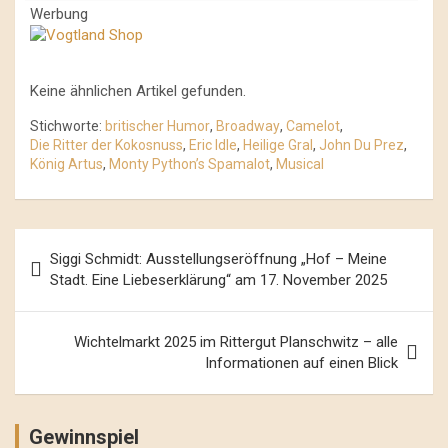
Werbung
Keine ähnlichen Artikel gefunden.
Stichworte:
britischer Humor
,
Broadway
,
Camelot
,
Die Ritter der Kokosnuss
,
Eric Idle
,
Heilige Gral
,
John Du Prez
,
König Artus
,
Monty Python’s Spamalot
,
Musical
Beitrags-
Siggi Schmidt: Ausstellungseröffnung „Hof – Meine
Navigation
Stadt. Eine Liebeserklärung“ am 17. November 2025
Wichtelmarkt 2025 im Rittergut Planschwitz – alle
Informationen auf einen Blick
Gewinnspiel