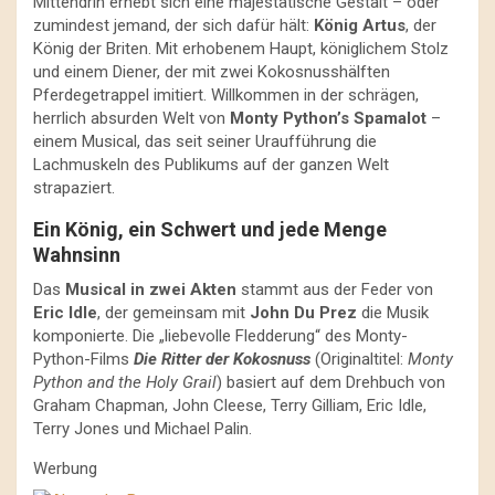
Mittendrin erhebt sich eine majestätische Gestalt – oder
zumindest jemand, der sich dafür hält:
König Artus
, der
König der Briten. Mit erhobenem Haupt, königlichem Stolz
und einem Diener, der mit zwei Kokosnusshälften
Pferdegetrappel imitiert. Willkommen in der schrägen,
herrlich absurden Welt von
Monty Python’s Spamalot
–
einem Musical, das seit seiner Uraufführung die
Lachmuskeln des Publikums auf der ganzen Welt
strapaziert.
Ein König, ein Schwert und jede Menge
Wahnsinn
Das
Musical in zwei Akten
stammt aus der Feder von
Eric Idle
, der gemeinsam mit
John Du Prez
die Musik
komponierte. Die „liebevolle Fledderung“ des Monty-
Python-Films
Die Ritter der Kokosnuss
(Originaltitel:
Monty
Python and the Holy Grail
) basiert auf dem Drehbuch von
Graham Chapman, John Cleese, Terry Gilliam, Eric Idle,
Terry Jones und Michael Palin.
Werbung