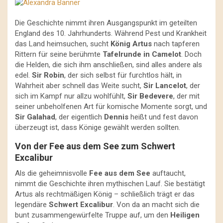
Die Geschichte nimmt ihren Ausgangspunkt im geteilten
England des 10. Jahrhunderts. Während Pest und Krankheit
das Land heimsuchen, sucht
König Artus
nach tapferen
Rittern für seine berühmte
Tafelrunde in Camelot
. Doch
die Helden, die sich ihm anschließen, sind alles andere als
edel.
Sir Robin
, der sich selbst für furchtlos hält, in
Wahrheit aber schnell das Weite sucht,
Sir Lancelot
, der
sich im Kampf nur allzu wohlfühlt,
Sir Bedevere
, der mit
seiner unbeholfenen Art für komische Momente sorgt, und
Sir Galahad
, der eigentlich
Dennis
heißt und fest davon
überzeugt ist, dass Könige gewählt werden sollten.
Von der Fee aus dem See zum Schwert
Excalibur
Als die geheimnisvolle
Fee aus dem See
auftaucht,
nimmt die Geschichte ihren mythischen Lauf. Sie bestätigt
Artus als rechtmäßigen König – schließlich trägt er das
legendäre
Schwert Excalibur
. Von da an macht sich die
bunt zusammengewürfelte Truppe auf, um den
Heiligen