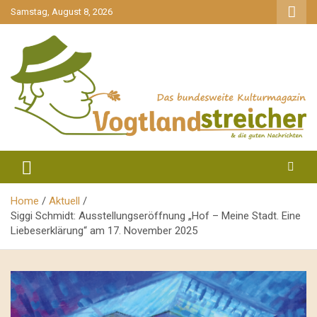
gehe
Samstag, August 8, 2026
zum
Inhalt
aktuell & mittendrin
Vogtlandstreicher
Home
Aktuell
Siggi Schmidt: Ausstellungseröffnung „Hof – Meine Stadt. Eine
Liebeserklärung“ am 17. November 2025