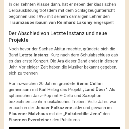
In der zehnten Klasse dann, hat er neben der klassischen
Celloausbildung trotzdem mit dem Schlagzeugunterricht
begonnen und 1996 mit seinem damaligen Lehrer den
Traumzauberbaum von Reinhard Lakomy
eingespielt.
Der Abschied von Letzte Instanz und neue
Projekte
Noch bevor der Sachse Abitur machte, gründete sich die
Band
Letzte Instanz
. Kurz nach dem Schulabschluss gab
es das erste Konzert. Die Ära dieser Band endet in diesem
Jahr. Vor einiger Zeit haben die Musiker bekannt gegeben,
sich zu trennen.
Vor inzwischen 20 Jahren gründete
Benni Cellini
gemeinsam mit Karl Helbig das Projekt
„Land Über“
. Als
sphärischen Jazz-Pop mit E-Cello und Saxophon
bezeichnen sie ihr musikalisches Treiben. Viele Jahre war
er auch in der
Jenaer Folkszene
aktiv und gewann im
Plauener Malzhaus
mit der
„Folkdestille Jena“
den
Eisernen Eversteiner
des Publikums.