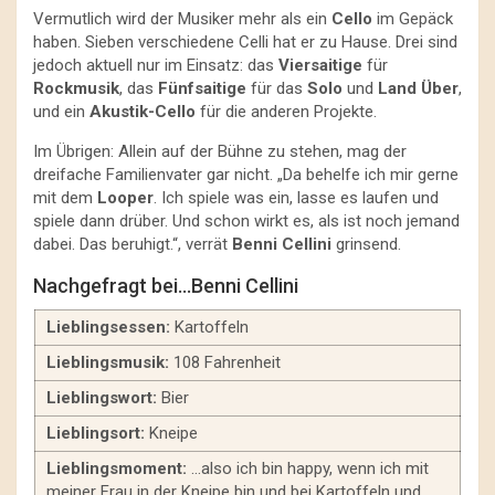
Vermutlich wird der Musiker mehr als ein
Cello
im Gepäck
haben. Sieben verschiedene Celli hat er zu Hause. Drei sind
jedoch aktuell nur im Einsatz: das
Viersaitige
für
Rockmusik
, das
Fünfsaitige
für das
Solo
und
Land Über
,
und ein
Akustik-Cello
für die anderen Projekte.
Im Übrigen: Allein auf der Bühne zu stehen, mag der
dreifache Familienvater gar nicht. „Da behelfe ich mir gerne
mit dem
Looper
. Ich spiele was ein, lasse es laufen und
spiele dann drüber. Und schon wirkt es, als ist noch jemand
dabei. Das beruhigt.“, verrät
Benni Cellini
grinsend.
Nachgefragt bei…Benni Cellini
Lieblingsessen:
Kartoffeln
Lieblingsmusik:
108 Fahrenheit
Lieblingswort:
Bier
Lieblingsort:
Kneipe
Lieblingsmoment:
…also ich bin happy, wenn ich mit
meiner Frau in der Kneipe bin und bei Kartoffeln und