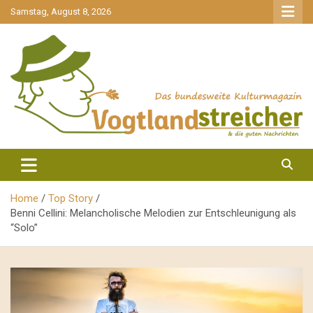
gehe
Samstag, August 8, 2026
zum
Inhalt
aktuell & mittendrin
Vogtlandstreicher
Home
Top Story
Benni Cellini: Melancholische Melodien zur Entschleunigung als
“Solo”