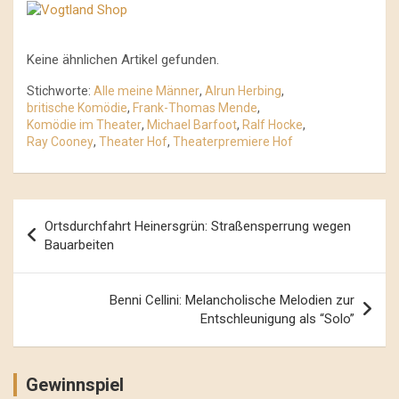
Keine ähnlichen Artikel gefunden.
Stichworte:
Alle meine Männer
,
Alrun Herbing
,
britische Komödie
,
Frank-Thomas Mende
,
Komödie im Theater
,
Michael Barfoot
,
Ralf Hocke
,
Ray Cooney
,
Theater Hof
,
Theaterpremiere Hof
Beitrags-
Ortsdurchfahrt Heinersgrün: Straßensperrung wegen
Navigation
Bauarbeiten
Benni Cellini: Melancholische Melodien zur
Entschleunigung als “Solo”
Gewinnspiel