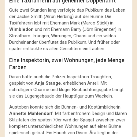
Eine Taxifahrerin auf geheimer Doppelfahrt
Gute zwei Stunden lang verfolgte das Publikum das Leben
der Jackie Smith (Alrun Herbing) auf der Bühne. Die
Taxifahrerin lebt mit Ehemann Mark (Marco Stickl) in
Wimbledon
und mit Ehemann Barry (Jörn Bregenzer) in
Streatham. Irrungen, Wirrungen, Chaos und ein wildes
Durcheinander überflutet das Publikum. Und früher oder
später entlockte es allen Gesichtern ein Lachen.
Eine Inspektorin, zwei Wohnungen, jede Menge
Farben
Daran hatte auch die Polizei-Inspektorin Troughton,
gespielt von
Anja Stange
, erheblichen Anteil. Mit
schrulligem Charme und kluger Beobachtungsgabe bringt
sie das Lügengebäude der Hauptfigur zum Wackeln.
Austoben konnte sich die Bühnen- und Kostümbildnerin
Annette Mahlendorf
. Mit farbenfrohem Design und klaren
Stilzitaten der späten 70er wird der Spagat zwischen zwei
komplett unterschiedlichen Wohnungen auf einer Bühne
spielerisch gelöst. Ein Hauch von Disco-Ära liegt in der