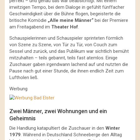
perfekt – und genau das war beabsichtigt. Mit einem
irrwitzigen Tempo, bei dem Dialoge in gefühlt fünffacher
Geschwindigkeit über die Bühne flogen, begeisterte die
britische Komödie
„Alle meine Männer“
bei der Premiere
am Freitagabend im
Theater Hof
.
Schauspielerinnen und Schauspieler sprinteten förmlich
von Szene zu Szene, von Tür zu Tür, von Couch zum
Sessel und zurück, und das Publikum war sichtlich bemüht
mitzuhalten – teils gebannt, teils fast atemlos. Einige
Zuschauer gaben irgendwann lachend auf und nutzten die
Pause nach gut einer Stunde, die ihnen endlich Zeit zum
Luftholen ließ.
Werbung
Zwei Männer, zwei Wohnungen und ein
Geheimnis
Die Handlung katapultiert die Zuschauer in den
Winter
1979
. Während in Deutschland Schneeberge den Alltag