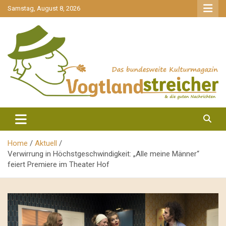
gehe
Samstag, August 8, 2026
zum
Inhalt
aktuell & mittendrin
Vogtlandstreicher
Home
Aktuell
Verwirrung in Höchstgeschwindigkeit: „Alle meine Männer“
feiert Premiere im Theater Hof