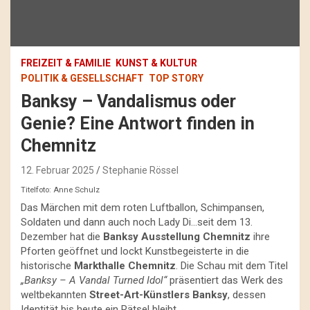
FREIZEIT & FAMILIE
KUNST & KULTUR
POLITIK & GESELLSCHAFT
TOP STORY
Banksy – Vandalismus oder
Genie? Eine Antwort finden in
Chemnitz
12. Februar 2025
Stephanie Rössel
Titelfoto: Anne Schulz
Das Märchen mit dem roten Luftballon, Schimpansen,
Soldaten und dann auch noch Lady Di…seit dem 13.
Dezember hat die
Banksy Ausstellung Chemnitz
ihre
Pforten geöffnet und lockt Kunstbegeisterte in die
historische
Markthalle Chemnitz
. Die Schau mit dem Titel
„Banksy – A Vandal Turned Idol“
präsentiert das Werk des
weltbekannten
Street-Art-Künstlers Banksy
, dessen
Identität bis heute ein Rätsel bleibt.