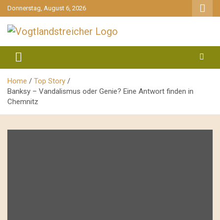
gehe
Donnerstag, August 6, 2026
zum
Inhalt
aktuell & mittendrin
Vogtlandstreicher
Home
Top Story
Banksy – Vandalismus oder Genie? Eine Antwort finden in
Chemnitz