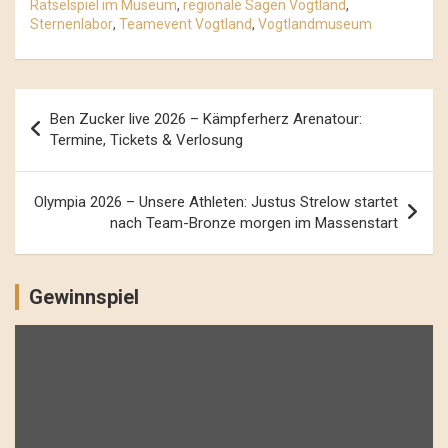
Rätselspiel im Museum
,
regionale Sagen Vogtland
,
Sternenlabor
,
Teamevent Vogtland
,
Vogtlandmuseum
Beitrags-
Ben Zucker live 2026 – Kämpferherz Arenatour:
Navigation
Termine, Tickets & Verlosung
Olympia 2026 – Unsere Athleten: Justus Strelow startet
nach Team-Bronze morgen im Massenstart
Gewinnspiel