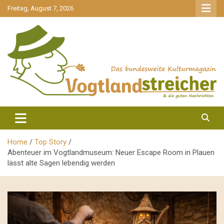
gehe
Freitag, August 7, 2026
zum
Inhalt
aktuell & mittendrin
Vogtlandstreicher
Home
Top Story
Abenteuer im Vogtlandmuseum: Neuer Escape Room in Plauen
lässt alte Sagen lebendig werden