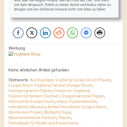
weit über die Region hinaus. Nah am Puls der Zeit. Und stets
mit dem Anspruch, Politik zu lesen, Kunst und Kultur näher zu
bringen und am Schleizer Dreieck nicht vom Bike zu fallen.
Werbung
Keine ähnlichen Artikel gefunden.
Stichworte:
Ausflugstipps Vogtland
,
Escape Room Plauen
,
Escape Room Vogtland
,
Familien Escape Room
,
Ferienprogramm Plauen
,
Freizeit im Vogtland
,
Freizeit mit Kindern Sachsen
,
Gruppenaktivität Plauen
,
historischer Escape Room
,
Indoor Freizeitaktivität
,
interaktives Museum
,
kinderfreundlicher Escape Room
,
Montessori Projekt
,
Mühlgötz Sage
,
Museumserlebnis Sachsen
,
Plauen
,
Rätselspaß für Kinder und Erwachsene
,