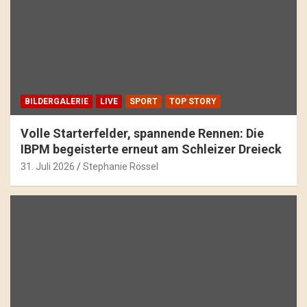
BILDERGALERIE
LIVE
SPORT
TOP STORY
Volle Starterfelder, spannende Rennen: Die
IBPM begeisterte erneut am Schleizer Dreieck
31. Juli 2026
Stephanie Rössel