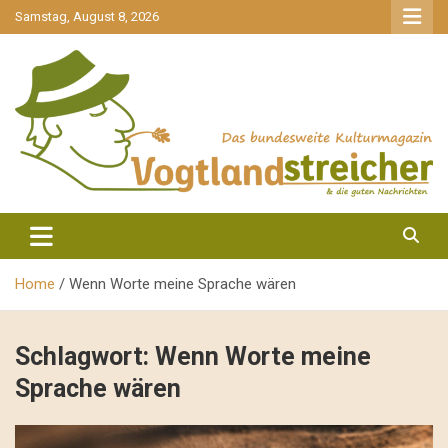
gehe
Samstag, August 8, 2026
zum
Inhalt
aktuell & mittendrin
Vogtlandstreicher
Home
Wenn Worte meine Sprache wären
Schlagwort:
Wenn Worte meine
Sprache wären