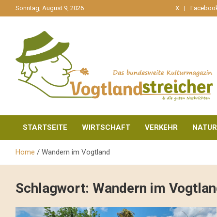
gehe
Sonntag, August 9, 2026
X
Faceboo
zum
Inhalt
aktuell & mittendrin
Vogtlandstreicher
STARTSEITE
WIRTSCHAFT
VERKEHR
NATUR
Home
Wandern im Vogtland
Schlagwort:
Wandern im Vogtlan