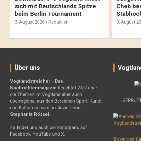
sich mit Deutschlands Spitze
Cheb bei
beim Berlin Tournament
Stabhoc
3. August 2026
Redaktion
3. August 2
Über uns
Vogtlan
Vogtlandstreicher
- Das
Nachrichtenmagazin
berichtet 24/7 über
die Themen im Vogtland aber auch
GEPRÜFT
überregional aus den Bereichen Sport, Kunst
und Kultur und wird produziert von
Stephanie Rössel
.
Ihr findet uns auch bei Instagram, auf
Facebook, YouTube und X.
Download fü