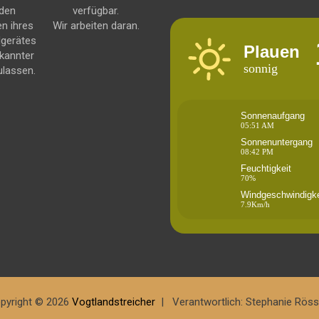
 den
verfügbar.
en ihres
Wir arbeiten daran.
dgerätes
Plauen
kannter
sonnig
ulassen.
Sonnenaufgang
05:51 AM
Sonnenuntergang
08:42 PM
Feuchtigkeit
70%
Windgeschwindigke
7.9Km/h
pyright © 2026
Vogtlandstreicher
Verantwortlich: Stephanie Röss