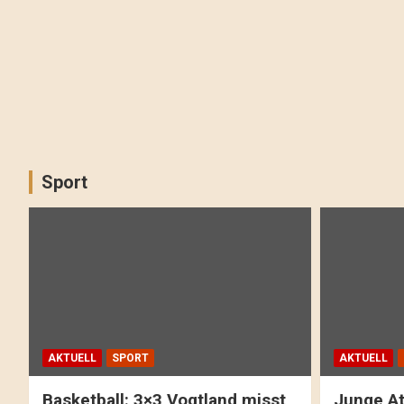
Sport
AKTUELL
SPORT
AKTUELL
Basketball: 3×3 Vogtland misst
Junge At