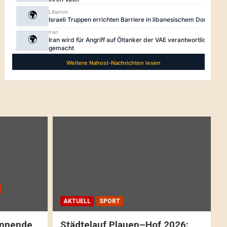
AKTUELL
SPORT
pannende
Städtelauf Plauen–Hof 2026: