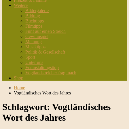
Freizeit & Familie
Weitere
Bildergalerie
Bildung
Buchtipps
Filmtipps
Fünf auf einen Streich
Gewinnspiel
Meinung
Musiktipps
Politik & Gesellschaft
Sport
Unter uns
Veranstaltungstipp
Vogtlandstreicher fragt nach
Shop
Home
Vogtländisches Wort des Jahres
Schlagwort:
Vogtländisches
Wort des Jahres