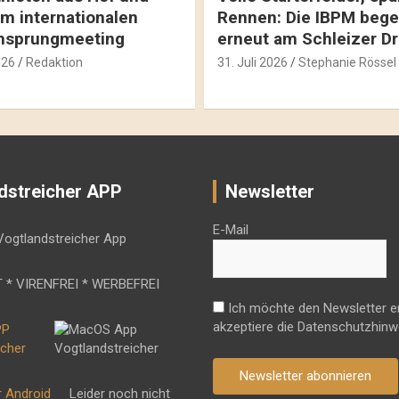
m internationalen
Rennen: Die IBPM bege
hsprungmeeting
erneut am Schleizer D
026
Redaktion
31. Juli 2026
Stephanie Rössel
dstreicher APP
Newsletter
E-Mail
 * VIRENFREI * WERBEFREI
Ich möchte den Newsletter e
akzeptiere die Datenschutzhinw
Newsletter abonnieren
r Android
Leider noch nicht