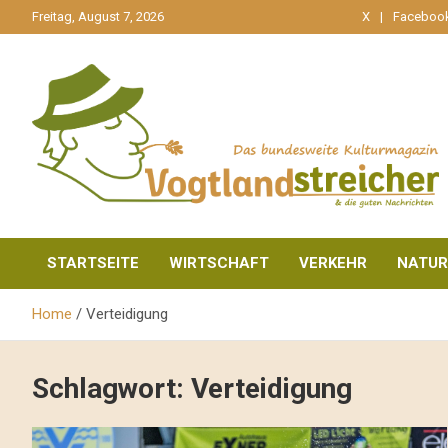
gehe
Freitag, August 7, 2026
X
Faceboo
zum
Inhalt
aktuell & mittendrin
Vogtlandstreicher
STARTSEITE
WIRTSCHAFT
VERKEHR
NATUR
Home
Verteidigung
Schlagwort:
Verteidigung