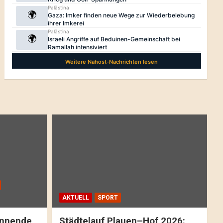
AKTUELL
SPORT
pannende
Städtelauf Plauen–Hof 2026: