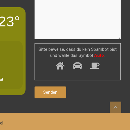
23°
Bitte beweise, dass du kein Spambot bist
und wähle das Symbol
Auto
.
it
el