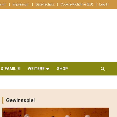
ramm
Impressum
Datenschutz
Cookie-Richtlinie (EU)
Log In
 & FAMILIE
WEITERE
SHOP
Gewinnspiel