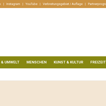
k
Instagram
YouTube
Verbreitungsgebiet / Auflage
Partnerprog
 & UMWELT
MENSCHEN
KUNST & KULTUR
FREIZEIT