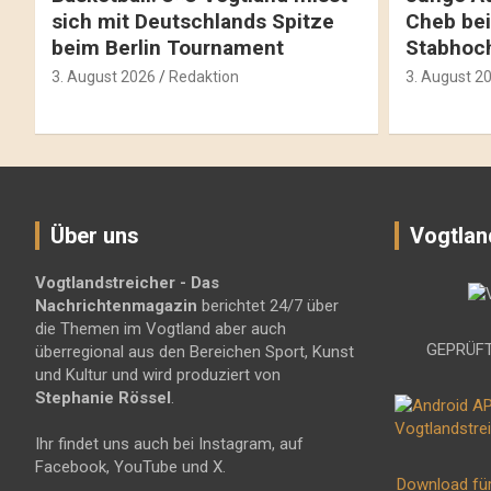
sich mit Deutschlands Spitze
Cheb bei
beim Berlin Tournament
Stabhoc
3. August 2026
Redaktion
3. August 2
Über uns
Vogtlan
Vogtlandstreicher
- Das
Nachrichtenmagazin
berichtet 24/7 über
die Themen im Vogtland aber auch
GEPRÜFT
überregional aus den Bereichen Sport, Kunst
und Kultur und wird produziert von
Stephanie Rössel
.
Ihr findet uns auch bei Instagram, auf
Facebook, YouTube und X.
Download fü