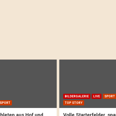
BILDERGALERIE
LIVE
SPORT
SPORT
TOP STORY
hleten aus Hof und
Volle Starterfelder, s