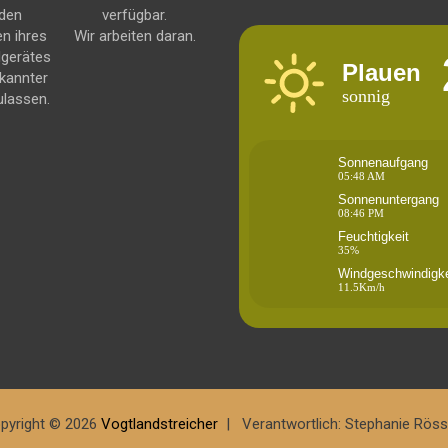
 den
verfügbar.
en ihres
Wir arbeiten daran.
dgerätes
Plauen
kannter
sonnig
ulassen.
Sonnenaufgang
05:48 AM
Sonnenuntergang
08:46 PM
Feuchtigkeit
35%
Windgeschwindigke
11.5Km/h
pyright © 2026
Vogtlandstreicher
Verantwortlich: Stephanie Röss