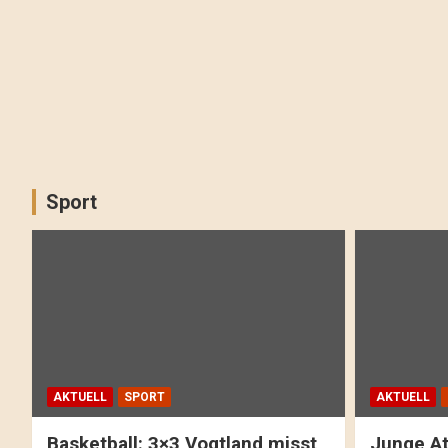
Sport
AKTUELL
SPORT
AKTUELL
Basketball: 3×3 Vogtland misst
Junge At