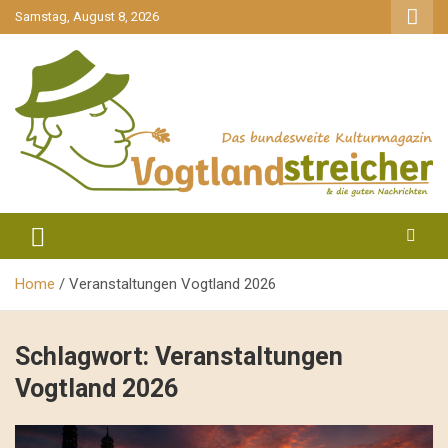
gehe
Samstag, August 8, 2026
zum
Inhalt
aktuell & mittendrin
Vogtlandstreicher
Home
Veranstaltungen Vogtland 2026
Schlagwort:
Veranstaltungen
Vogtland 2026